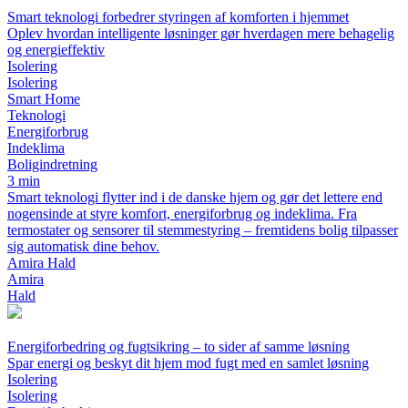
Smart teknologi forbedrer styringen af komforten i hjemmet
Oplev hvordan intelligente løsninger gør hverdagen mere behagelig
og energieffektiv
Isolering
Isolering
Smart Home
Teknologi
Energiforbrug
Indeklima
Boligindretning
3 min
Smart teknologi flytter ind i de danske hjem og gør det lettere end
nogensinde at styre komfort, energiforbrug og indeklima. Fra
termostater og sensorer til stemmestyring – fremtidens bolig tilpasser
sig automatisk dine behov.
Amira Hald
Amira
Hald
Energiforbedring og fugtsikring – to sider af samme løsning
Spar energi og beskyt dit hjem mod fugt med en samlet løsning
Isolering
Isolering