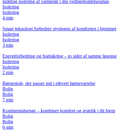
Inddrag isolering af varmerør i din vedligeholdelsesplan
Isolering
Isolering
4 min
Smart teknologi forbedrer styringen af komforten i hjemmet
Isolering
Isolering
3 min
Energiforbedring og fugtsikring – to sider af samme løsning
Isolering
Isolering
2 min
Børnestole, der passer ind i ethvert børneværelse
Bolig
Bolig
7 min
Kontinentalsenge – kombiner komfort og æstetik i dit hjem
Bolig
Bolig
6 min