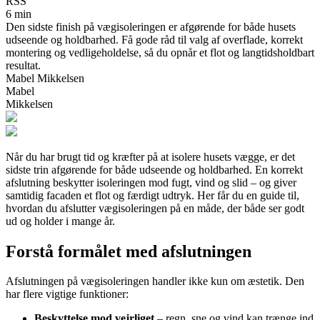
RSS
6 min
Den sidste finish på vægisoleringen er afgørende for både husets
udseende og holdbarhed. Få gode råd til valg af overflade, korrekt
montering og vedligeholdelse, så du opnår et flot og langtidsholdbart
resultat.
Mabel Mikkelsen
Mabel
Mikkelsen
Når du har brugt tid og kræfter på at isolere husets vægge, er det
sidste trin afgørende for både udseende og holdbarhed. En korrekt
afslutning beskytter isoleringen mod fugt, vind og slid – og giver
samtidig facaden et flot og færdigt udtryk. Her får du en guide til,
hvordan du afslutter vægisoleringen på en måde, der både ser godt
ud og holder i mange år.
Forstå formålet med afslutningen
Afslutningen på vægisoleringen handler ikke kun om æstetik. Den
har flere vigtige funktioner:
Beskyttelse mod vejrliget
– regn, sne og vind kan trænge ind