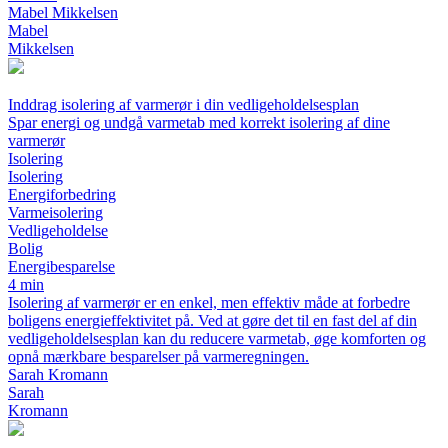
Mabel Mikkelsen
Mabel
Mikkelsen
Inddrag isolering af varmerør i din vedligeholdelsesplan
Spar energi og undgå varmetab med korrekt isolering af dine
varmerør
Isolering
Isolering
Energiforbedring
Varmeisolering
Vedligeholdelse
Bolig
Energibesparelse
4 min
Isolering af varmerør er en enkel, men effektiv måde at forbedre
boligens energieffektivitet på. Ved at gøre det til en fast del af din
vedligeholdelsesplan kan du reducere varmetab, øge komforten og
opnå mærkbare besparelser på varmeregningen.
Sarah Kromann
Sarah
Kromann