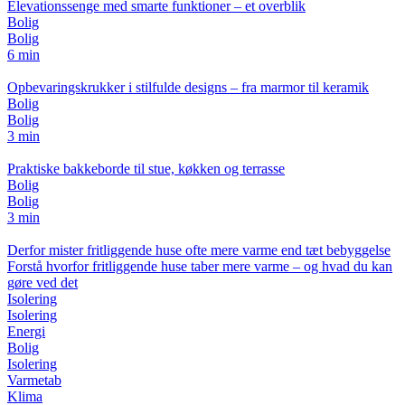
Elevationssenge med smarte funktioner – et overblik
Bolig
Bolig
6 min
Opbevaringskrukker i stilfulde designs – fra marmor til keramik
Bolig
Bolig
3 min
Praktiske bakkeborde til stue, køkken og terrasse
Bolig
Bolig
3 min
Derfor mister fritliggende huse ofte mere varme end tæt bebyggelse
Forstå hvorfor fritliggende huse taber mere varme – og hvad du kan
gøre ved det
Isolering
Isolering
Energi
Bolig
Isolering
Varmetab
Klima