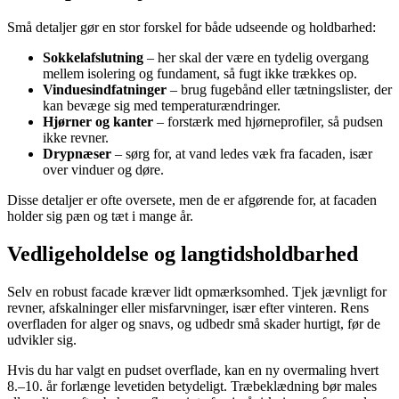
Små detaljer gør en stor forskel for både udseende og holdbarhed:
Sokkelafslutning
– her skal der være en tydelig overgang
mellem isolering og fundament, så fugt ikke trækkes op.
Vinduesindfatninger
– brug fugebånd eller tætningslister, der
kan bevæge sig med temperaturændringer.
Hjørner og kanter
– forstærk med hjørneprofiler, så pudsen
ikke revner.
Drypnæser
– sørg for, at vand ledes væk fra facaden, især
over vinduer og døre.
Disse detaljer er ofte oversete, men de er afgørende for, at facaden
holder sig pæn og tæt i mange år.
Vedligeholdelse og langtidsholdbarhed
Selv en robust facade kræver lidt opmærksomhed. Tjek jævnligt for
revner, afskalninger eller misfarvninger, især efter vinteren. Rens
overfladen for alger og snavs, og udbedr små skader hurtigt, før de
udvikler sig.
Hvis du har valgt en pudset overflade, kan en ny overmaling hvert
8.–10. år forlænge levetiden betydeligt. Træbeklædning bør males