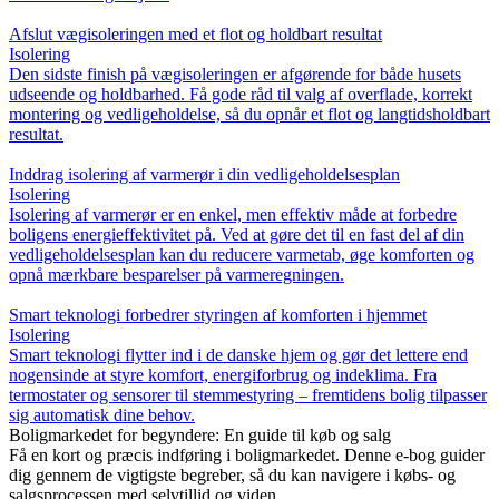
Afslut vægisoleringen med et flot og holdbart resultat
Isolering
Den sidste finish på vægisoleringen er afgørende for både husets
udseende og holdbarhed. Få gode råd til valg af overflade, korrekt
montering og vedligeholdelse, så du opnår et flot og langtidsholdbart
resultat.
Inddrag isolering af varmerør i din vedligeholdelsesplan
Isolering
Isolering af varmerør er en enkel, men effektiv måde at forbedre
boligens energieffektivitet på. Ved at gøre det til en fast del af din
vedligeholdelsesplan kan du reducere varmetab, øge komforten og
opnå mærkbare besparelser på varmeregningen.
Smart teknologi forbedrer styringen af komforten i hjemmet
Isolering
Smart teknologi flytter ind i de danske hjem og gør det lettere end
nogensinde at styre komfort, energiforbrug og indeklima. Fra
termostater og sensorer til stemmestyring – fremtidens bolig tilpasser
sig automatisk dine behov.
Boligmarkedet for begyndere: En guide til køb og salg
Få en kort og præcis indføring i boligmarkedet. Denne e-bog guider
dig gennem de vigtigste begreber, så du kan navigere i købs- og
salgsprocessen med selvtillid og viden.