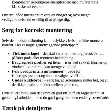
kombinerer isoleringens energifordele med murværkets
klassiske udseende.
Overvej både husets arkitektur, dit budget og hvor meget
vedligeholdelse du er villig til at påtage dig.
Sørg for korrekt montering
Selv den bedste afslutning kan mislykkes, hvis den ikke monteres
korrekt. Her er nogle grundlæggende principper:
Tjek underlaget
– det skal være rent, tørt og jævnt, før du
påfører puds eller monterer beklædning.
Brug egnede profiler og lister
– især ved sokkel, hjørner og
vinduer, hvor der let kan trænge vand ind.
Følg producentens anvisninger
– både for
isoleringssystemet og for den valgte overflade.
Undgå kuldebroer
– sørg for, at isoleringen slutter tæt, og at
der ikke opstår sprækker mellem pladerne.
Hvis du er i tvivl, kan det være en god idé at få en fagperson til at
gennemgå arbejdet, inden du går i gang med den endelige overflade.
Tænk på detaljerne