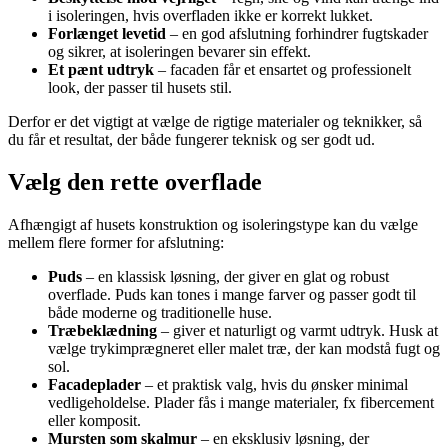
i isoleringen, hvis overfladen ikke er korrekt lukket.
Forlænget levetid
– en god afslutning forhindrer fugtskader
og sikrer, at isoleringen bevarer sin effekt.
Et pænt udtryk
– facaden får et ensartet og professionelt
look, der passer til husets stil.
Derfor er det vigtigt at vælge de rigtige materialer og teknikker, så
du får et resultat, der både fungerer teknisk og ser godt ud.
Vælg den rette overflade
Afhængigt af husets konstruktion og isoleringstype kan du vælge
mellem flere former for afslutning:
Puds
– en klassisk løsning, der giver en glat og robust
overflade. Puds kan tones i mange farver og passer godt til
både moderne og traditionelle huse.
Træbeklædning
– giver et naturligt og varmt udtryk. Husk at
vælge trykimprægneret eller malet træ, der kan modstå fugt og
sol.
Facadeplader
– et praktisk valg, hvis du ønsker minimal
vedligeholdelse. Plader fås i mange materialer, fx fibercement
eller komposit.
Mursten som skalmur
– en eksklusiv løsning, der