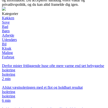
og information. Du accepterer samtidig vores vilkår og
privatlivspolitik, og du kan altid framelde dig igen.
Kategorier
Køkken
Sove
Bad
Børn
Arbejde
Udendørs
Bil
Kloak
Maling
Forbrug
Derfor mister fritliggende huse ofte mere varme end tæt bebyggelse
Isolering
Isolering
2 min
Afslut vægisoleringen med et flot og holdbart resultat
Isolering
Isolering
6 min