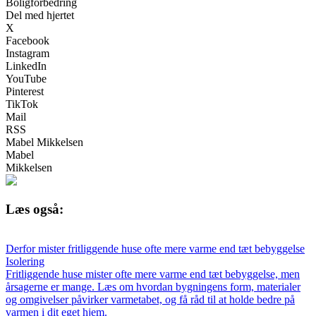
Boligforbedring
Del med hjertet
X
Facebook
Instagram
LinkedIn
YouTube
Pinterest
TikTok
Mail
RSS
Mabel Mikkelsen
Mabel
Mikkelsen
Læs også:
Derfor mister fritliggende huse ofte mere varme end tæt bebyggelse
Isolering
Fritliggende huse mister ofte mere varme end tæt bebyggelse, men
årsagerne er mange. Læs om hvordan bygningens form, materialer
og omgivelser påvirker varmetabet, og få råd til at holde bedre på
varmen i dit eget hjem.