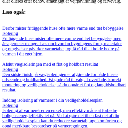
eller olieres efter behov, afhængigt af vejrpåvirkning og farvevalg.
Læs også:
Derfor mister fritliggende huse ofte mere varme end tæt bebyggelse
Isolering
Fritliggende huse mister ofte mere varme end tæt bebyggelse, men
årsagerne er mange. Læs om hvordan bygningens form, materialer
og omgivelser påvirker varmetabet, og få råd til at holde bedre på
varmen i dit eget hjem.
Afslut vægisoleringen med et flot og holdbart resultat
Isolering
Den sidste finish på vægisoleringen er afgørende for både husets
udseende og holdbarhed. Få gode råd til valg af overflade, korrekt
montering og vedligeholdelse, så du opnår et flot og langtidsholdbart
resultat.
Inddrag isolering af varmerør i din vedligeholdelsesplan
Isolering
Isolering af varmerør er en enkel, men effektiv måde at forbedre
boligens energieffektivitet på. Ved at gøre det til en fast del af din
vedligeholdelsesplan kan du reducere varmetab, øge komforten og
opnå mærkbare besparelser på varmeregningen.