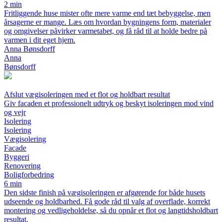
2 min
Fritliggende huse mister ofte mere varme end tæt bebyggelse, men
årsagerne er mange. Læs om hvordan bygningens form, materialer
og omgivelser påvirker varmetabet, og få råd til at holde bedre på
varmen i dit eget hjem.
Anna Bønsdorff
Anna
Bønsdorff
Afslut vægisoleringen med et flot og holdbart resultat
Giv facaden et professionelt udtryk og beskyt isoleringen mod vind
og vejr
Isolering
Isolering
Vægisolering
Facade
Byggeri
Renovering
Boligforbedring
6 min
Den sidste finish på vægisoleringen er afgørende for både husets
udseende og holdbarhed. Få gode råd til valg af overflade, korrekt
montering og vedligeholdelse, så du opnår et flot og langtidsholdbart
resultat.