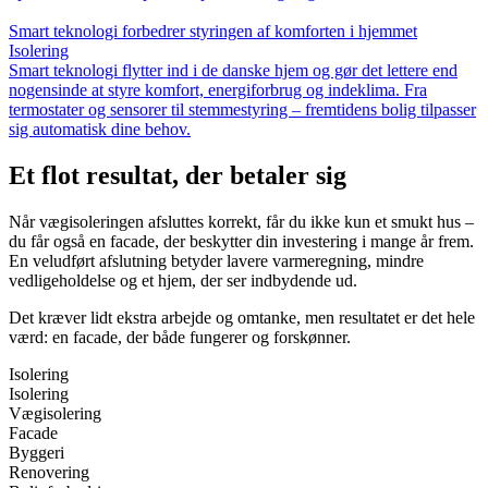
Smart teknologi forbedrer styringen af komforten i hjemmet
Isolering
Smart teknologi flytter ind i de danske hjem og gør det lettere end
nogensinde at styre komfort, energiforbrug og indeklima. Fra
termostater og sensorer til stemmestyring – fremtidens bolig tilpasser
sig automatisk dine behov.
Et flot resultat, der betaler sig
Når vægisoleringen afsluttes korrekt, får du ikke kun et smukt hus –
du får også en facade, der beskytter din investering i mange år frem.
En veludført afslutning betyder lavere varmeregning, mindre
vedligeholdelse og et hjem, der ser indbydende ud.
Det kræver lidt ekstra arbejde og omtanke, men resultatet er det hele
værd: en facade, der både fungerer og forskønner.
Isolering
Isolering
Vægisolering
Facade
Byggeri
Renovering