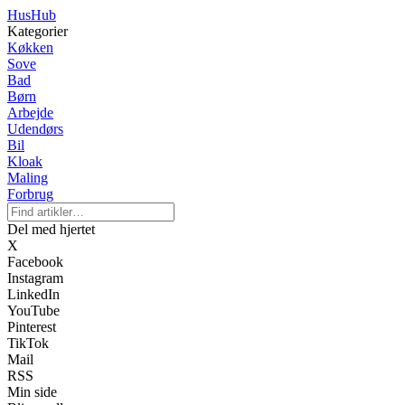
HusHub
Kategorier
Køkken
Sove
Bad
Børn
Arbejde
Udendørs
Bil
Kloak
Maling
Forbrug
Del med hjertet
X
Facebook
Instagram
LinkedIn
YouTube
Pinterest
TikTok
Mail
RSS
Min side