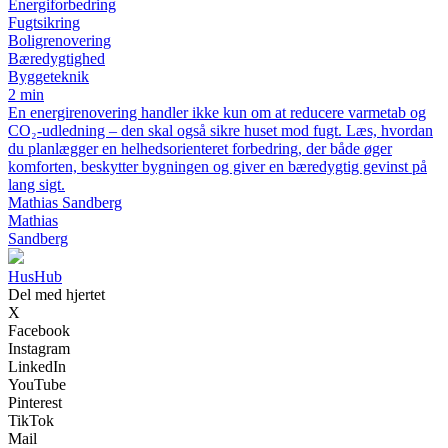
Energiforbedring
Fugtsikring
Boligrenovering
Bæredygtighed
Byggeteknik
2 min
En energirenovering handler ikke kun om at reducere varmetab og
CO₂-udledning – den skal også sikre huset mod fugt. Læs, hvordan
du planlægger en helhedsorienteret forbedring, der både øger
komforten, beskytter bygningen og giver en bæredygtig gevinst på
lang sigt.
Mathias Sandberg
Mathias
Sandberg
HusHub
Del med hjertet
X
Facebook
Instagram
LinkedIn
YouTube
Pinterest
TikTok
Mail