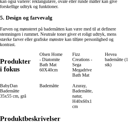
kan også variere: rektangulære, ovale eller runde måtter kan give
forskellige udtryk og funktioner.
5. Design og farvevalg
Farven og mønsteret på bademåtten kan være med til at definere
stemningen i rummet. Neutrale toner giver et roligt udtryk, mens
stærke farver eller grafiske mønstre kan tilføre personlighed og
kontrast.
Olsen Home
Fizz
Hevea
- Diatomite
Creations -
bademåtte (1
Produkter
Bath Mat
Sega
stk)
i fokus
60X40cm
Megadrive
Bath Mat
BabyDan
Bademåtte
Azuray,
Bademåtte
Bademåtte,
35x55 cm, grå
natur,
H40x60x1
cm
Produktbeskrivelser