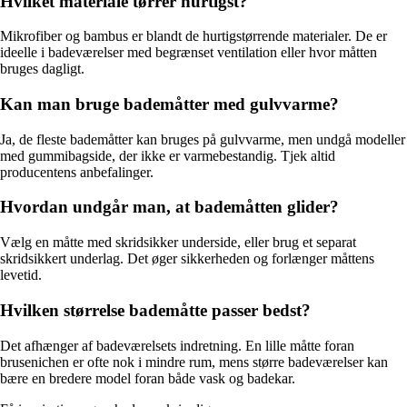
Hvilket materiale tørrer hurtigst?
Mikrofiber og bambus er blandt de hurtigstørrende materialer. De er
ideelle i badeværelser med begrænset ventilation eller hvor måtten
bruges dagligt.
Kan man bruge bademåtter med gulvvarme?
Ja, de fleste bademåtter kan bruges på gulvvarme, men undgå modeller
med gummibagside, der ikke er varmebestandig. Tjek altid
producentens anbefalinger.
Hvordan undgår man, at bademåtten glider?
Vælg en måtte med skridsikker underside, eller brug et separat
skridsikkert underlag. Det øger sikkerheden og forlænger måttens
levetid.
Hvilken størrelse bademåtte passer bedst?
Det afhænger af badeværelsets indretning. En lille måtte foran
brusenichen er ofte nok i mindre rum, mens større badeværelser kan
bære en bredere model foran både vask og badekar.