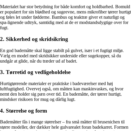
Materialet har stor betydning for både komfort og holdbarhed. Bomuld
er populært for sin blødhed og sugeevne, mens mikrofiber tørrer hurtigt
og føles let under fødderne. Bambus og teaktræ giver et naturligt og
spa-lignende udtryk, samtidig med at de er modstandsdygtige over for
fugt.
2. Sikkerhed og skridsikring
En god bademåtte skal ligge stabilt på gulvet, især i et fugtigt miljø.
Vælg en model med skridsikker underside eller sugekopper, så du
undgår at glide, når du træder ud af badet.
3. Tørretid og vedligeholdelse
Hurtigtørrende materialer er praktiske i badeværelser med høj
luftfugtighed. Overvej også, om måtten kan maskinvaskes, og hvor
nemt den holder sig pæn over tid. En bademåtte, der tørrer hurtigt,
mindsker risikoen for mug og dårlig lugt.
4. Størrelse og form
Bademåtter fås i mange størrelser – fra små måtter til brusenichen til
større modeller, der dækker hele gulvarealet foran badekarret. Formen