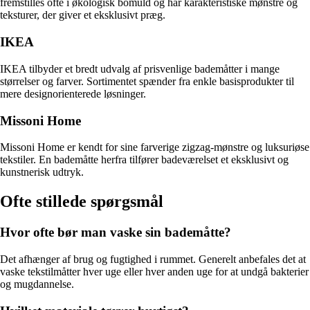
fremstilles ofte i økologisk bomuld og har karakteristiske mønstre og
teksturer, der giver et eksklusivt præg.
IKEA
IKEA tilbyder et bredt udvalg af prisvenlige bademåtter i mange
størrelser og farver. Sortimentet spænder fra enkle basisprodukter til
mere designorienterede løsninger.
Missoni Home
Missoni Home er kendt for sine farverige zigzag-mønstre og luksuriøse
tekstiler. En bademåtte herfra tilfører badeværelset et eksklusivt og
kunstnerisk udtryk.
Ofte stillede spørgsmål
Hvor ofte bør man vaske sin bademåtte?
Det afhænger af brug og fugtighed i rummet. Generelt anbefales det at
vaske tekstilmåtter hver uge eller hver anden uge for at undgå bakterier
og mugdannelse.