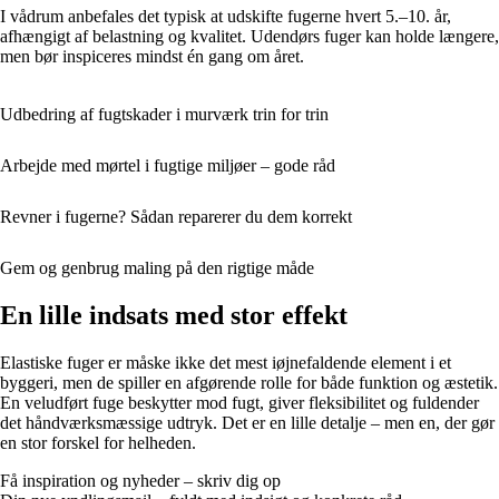
I vådrum anbefales det typisk at udskifte fugerne hvert 5.–10. år,
afhængigt af belastning og kvalitet. Udendørs fuger kan holde længere,
men bør inspiceres mindst én gang om året.
Udbedring af fugtskader i murværk trin for trin
Arbejde med mørtel i fugtige miljøer – gode råd
Revner i fugerne? Sådan reparerer du dem korrekt
Gem og genbrug maling på den rigtige måde
En lille indsats med stor effekt
Elastiske fuger er måske ikke det mest iøjnefaldende element i et
byggeri, men de spiller en afgørende rolle for både funktion og æstetik.
En veludført fuge beskytter mod fugt, giver fleksibilitet og fuldender
det håndværksmæssige udtryk. Det er en lille detalje – men en, der gør
en stor forskel for helheden.
Få inspiration og nyheder – skriv dig op