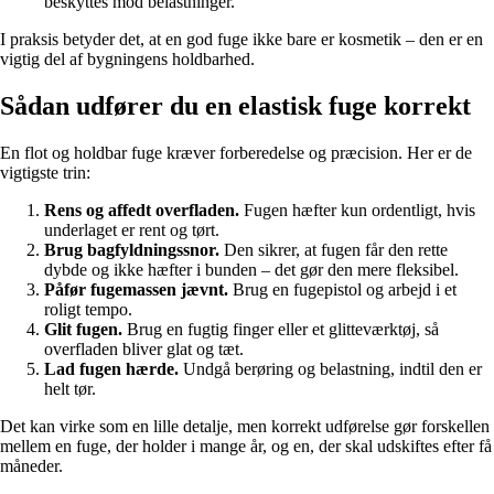
beskyttes mod belastninger.
I praksis betyder det, at en god fuge ikke bare er kosmetik – den er en
vigtig del af bygningens holdbarhed.
Sådan udfører du en elastisk fuge korrekt
En flot og holdbar fuge kræver forberedelse og præcision. Her er de
vigtigste trin:
Rens og affedt overfladen.
Fugen hæfter kun ordentligt, hvis
underlaget er rent og tørt.
Brug bagfyldningssnor.
Den sikrer, at fugen får den rette
dybde og ikke hæfter i bunden – det gør den mere fleksibel.
Påfør fugemassen jævnt.
Brug en fugepistol og arbejd i et
roligt tempo.
Glit fugen.
Brug en fugtig finger eller et glitteværktøj, så
overfladen bliver glat og tæt.
Lad fugen hærde.
Undgå berøring og belastning, indtil den er
helt tør.
Det kan virke som en lille detalje, men korrekt udførelse gør forskellen
mellem en fuge, der holder i mange år, og en, der skal udskiftes efter få
måneder.