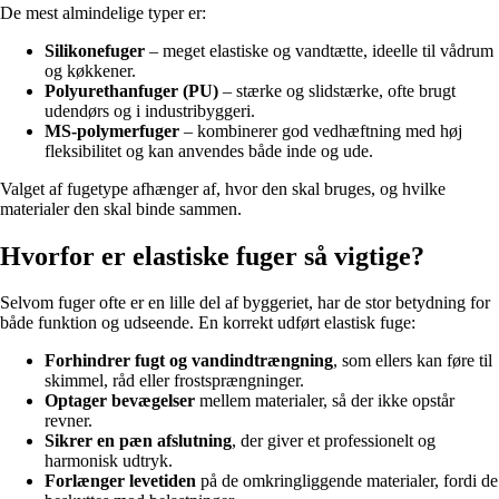
De mest almindelige typer er:
Silikonefuger
– meget elastiske og vandtætte, ideelle til vådrum
og køkkener.
Polyurethanfuger (PU)
– stærke og slidstærke, ofte brugt
udendørs og i industribyggeri.
MS-polymerfuger
– kombinerer god vedhæftning med høj
fleksibilitet og kan anvendes både inde og ude.
Valget af fugetype afhænger af, hvor den skal bruges, og hvilke
materialer den skal binde sammen.
Hvorfor er elastiske fuger så vigtige?
Selvom fuger ofte er en lille del af byggeriet, har de stor betydning for
både funktion og udseende. En korrekt udført elastisk fuge:
Forhindrer fugt og vandindtrængning
, som ellers kan føre til
skimmel, råd eller frostsprængninger.
Optager bevægelser
mellem materialer, så der ikke opstår
revner.
Sikrer en pæn afslutning
, der giver et professionelt og
harmonisk udtryk.
Forlænger levetiden
på de omkringliggende materialer, fordi de