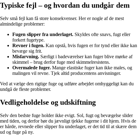
Typiske fejl – og hvordan du undgår dem
Selv små fejl kan få store konsekvenser. Her er nogle af de mest
almindelige problemer:
Fugen slipper fra underlaget.
Skyldes ofte snavs, fugt eller
forkert fugetype.
Revner i fugen.
Kan opstå, hvis fugen er for tynd eller ikke kan
bevæge sig frit.
Misfarvning.
Særligt i badeværelser kan fuger blive mørke af
skimmel – brug derfor fuge med skimmelresistens.
Overmalede fuger.
Mange elastiske fuger kan ikke males, og
malingen vil revne. Tjek altid producentens anvisninger.
Ved at vælge den rigtige fuge og udføre arbejdet omhyggeligt kan du
undgå de fleste problemer.
Vedligeholdelse og udskiftning
Selv den bedste fuge holder ikke evigt. Sol, fugt og bevægelse slider
med tiden, og derfor bør du jævnligt tjekke fugerne i dit hjem. Hvis de
er hårde, revnede eller slipper fra underlaget, er det tid til at skære dem
ud og fuge på ny.