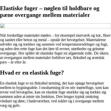
Elastiske fuger – nøglen til holdbare og
pæne overgange mellem materialer
Når forskellige materialer mødes – for eksempel murværk og træ, fliser
og sanitet eller beton og metal – opstår der bevægelser. Materialerne
udvider sig og trækker sig sammen ved temperaturændringer og fugt,
og uden den rette fuge kan det føre til revner, utætheder og grimme
overgange. Her spiller de elastiske fuger en afgørende rolle. De sikrer,
at overgangen mellem materialer forbliver tæt, fleksibel og æstetisk
pæn – år efter år.
Hvad er en elastisk fuge?
En elastisk fuge er en fleksibel tætning, der kan optage bevægelser
mellem to bygningsdele. I modsætning til en stiv mørtelfuge, som kan
revne ved bevægelse, kan en elastisk fuge strække sig og trække sig
sammen uden at miste sin funktion. Den bruges typisk omkring
vinduer og døre, i badeværelser, ved sokler og i overgange mellem
væg og gulv.