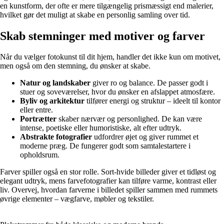
en kunstform, der ofte er mere tilgængelig prismæssigt end malerier,
hvilket gør det muligt at skabe en personlig samling over tid.
Skab stemninger med motiver og farver
Når du vælger fotokunst til dit hjem, handler det ikke kun om motivet,
men også om den stemning, du ønsker at skabe.
Natur og landskaber
giver ro og balance. De passer godt i
stuer og soveværelser, hvor du ønsker en afslappet atmosfære.
Byliv og arkitektur
tilfører energi og struktur – ideelt til kontor
eller entre.
Portrætter
skaber nærvær og personlighed. De kan være
intense, poetiske eller humoristiske, alt efter udtryk.
Abstrakte fotografier
udfordrer øjet og giver rummet et
moderne præg. De fungerer godt som samtalestartere i
opholdsrum.
Farver spiller også en stor rolle. Sort-hvide billeder giver et tidløst og
elegant udtryk, mens farvefotografier kan tilføre varme, kontrast eller
liv. Overvej, hvordan farverne i billedet spiller sammen med rummets
øvrige elementer – vægfarve, møbler og tekstiler.