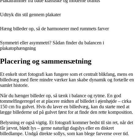
Plakatrammer fra både klassiske og moderne brands
Udtryk din stil gennem plakater
Hæng billeder op, så de harmonerer med rummets farver
Symmetri eller asymmetri? Sådan finder du balancen i
plakatophængning
Placering og sammensætning
Et enkelt stort fotografi kan fungere som et centralt blikfang, mens en
billedvæg med flere mindre værker kan skabe dynamik og fortælle en
samlet historie.
Når du hænger billeder op, så tænk i balance og rytme. En god
tommelfingerregel er at placere midten af billedet i øjenhøjde – cirka
150 cm fra gulvet. Hvis du laver en billedvæg, kan du starte med at
lægge billederne ud på gulvet først for at finde den rette komposition.
Belysning er også vigtig. Et fotografi kommer bedst til sin ret, når det
får jævnt, blødt lys – gerne naturligt dagslys eller en diskret
billedlampe. Undgå direkte sollys, som kan blege farverne over tid.