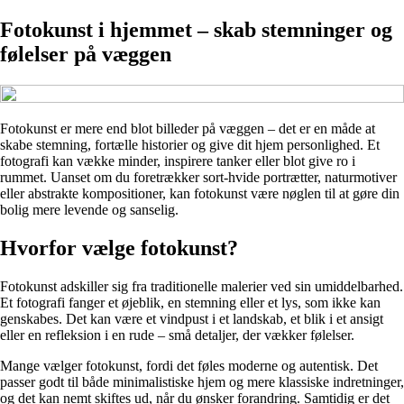
Fotokunst i hjemmet – skab stemninger og
følelser på væggen
Fotokunst er mere end blot billeder på væggen – det er en måde at
skabe stemning, fortælle historier og give dit hjem personlighed. Et
fotografi kan vække minder, inspirere tanker eller blot give ro i
rummet. Uanset om du foretrækker sort-hvide portrætter, naturmotiver
eller abstrakte kompositioner, kan fotokunst være nøglen til at gøre din
bolig mere levende og sanselig.
Hvorfor vælge fotokunst?
Fotokunst adskiller sig fra traditionelle malerier ved sin umiddelbarhed.
Et fotografi fanger et øjeblik, en stemning eller et lys, som ikke kan
genskabes. Det kan være et vindpust i et landskab, et blik i et ansigt
eller en refleksion i en rude – små detaljer, der vækker følelser.
Mange vælger fotokunst, fordi det føles moderne og autentisk. Det
passer godt til både minimalistiske hjem og mere klassiske indretninger,
og det kan nemt skiftes ud, når du ønsker forandring. Samtidig er det