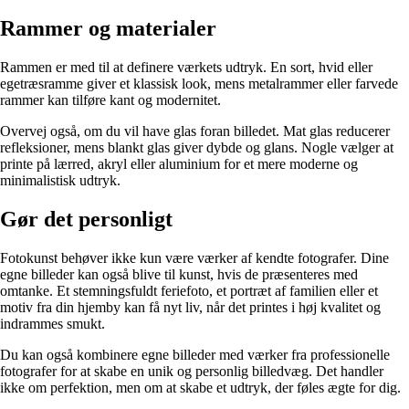
Rammer og materialer
Rammen er med til at definere værkets udtryk. En sort, hvid eller
egetræsramme giver et klassisk look, mens metalrammer eller farvede
rammer kan tilføre kant og modernitet.
Overvej også, om du vil have glas foran billedet. Mat glas reducerer
refleksioner, mens blankt glas giver dybde og glans. Nogle vælger at
printe på lærred, akryl eller aluminium for et mere moderne og
minimalistisk udtryk.
Gør det personligt
Fotokunst behøver ikke kun være værker af kendte fotografer. Dine
egne billeder kan også blive til kunst, hvis de præsenteres med
omtanke. Et stemningsfuldt feriefoto, et portræt af familien eller et
motiv fra din hjemby kan få nyt liv, når det printes i høj kvalitet og
indrammes smukt.
Du kan også kombinere egne billeder med værker fra professionelle
fotografer for at skabe en unik og personlig billedvæg. Det handler
ikke om perfektion, men om at skabe et udtryk, der føles ægte for dig.