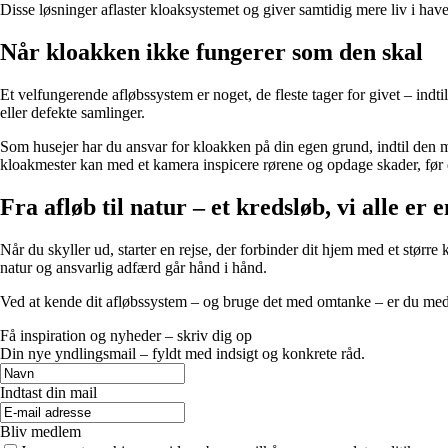
Disse løsninger aflaster kloaksystemet og giver samtidig mere liv i hav
Når kloakken ikke fungerer som den skal
Et velfungerende afløbssystem er noget, de fleste tager for givet – indtil
eller defekte samlinger.
Som husejer har du ansvar for kloakken på din egen grund, indtil den mø
kloakmester kan med et kamera inspicere rørene og opdage skader, før d
Fra afløb til natur – et kredsløb, vi alle er e
Når du skyller ud, starter en rejse, der forbinder dit hjem med et større
natur og ansvarlig adfærd går hånd i hånd.
Ved at kende dit afløbssystem – og bruge det med omtanke – er du med til 
Få inspiration og nyheder – skriv dig op
Din nye yndlingsmail – fyldt med indsigt og konkrete råd.
Indtast din mail
Bliv medlem