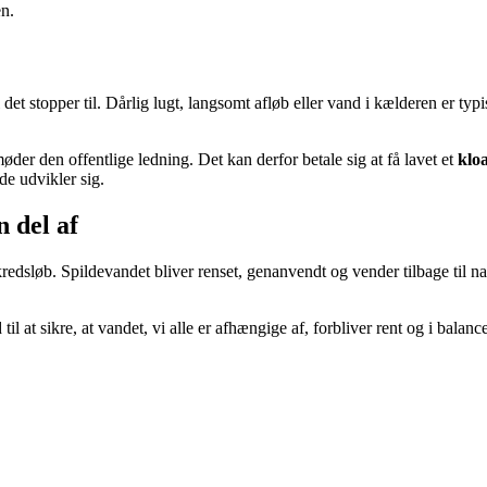
en.
 det stopper til. Dårlig lugt, langsomt afløb eller vand i kælderen er typ
der den offentlige ledning. Det kan derfor betale sig at få lavet et
klo
e udvikler sig.
n del af
 kredsløb. Spildevandet bliver renset, genanvendt og vender tilbage til n
at sikre, at vandet, vi alle er afhængige af, forbliver rent og i balance