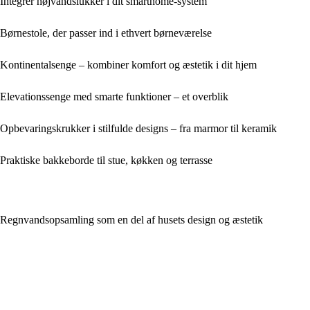
Integrér højvandslukker i dit smarthome-system
Børnestole, der passer ind i ethvert børneværelse
Kontinentalsenge – kombiner komfort og æstetik i dit hjem
Elevationssenge med smarte funktioner – et overblik
Opbevaringskrukker i stilfulde designs – fra marmor til keramik
Praktiske bakkeborde til stue, køkken og terrasse
Regnvandsopsamling som en del af husets design og æstetik