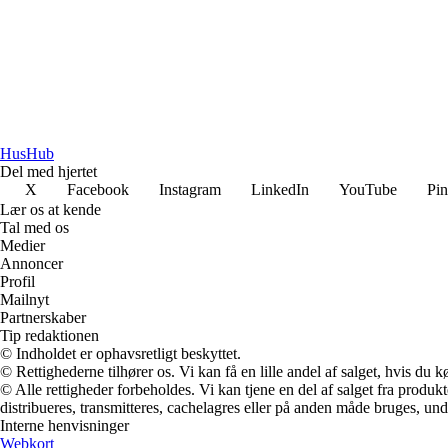
HusHub
Del med hjertet
X
Facebook
Instagram
LinkedIn
YouTube
Pin
Lær os at kende
Tal med os
Medier
Annoncer
Profil
Mailnyt
Partnerskaber
Tip redaktionen
© Indholdet er ophavsretligt beskyttet.
© Rettighederne tilhører os. Vi kan få en lille andel af salget, hvis du
© Alle rettigheder forbeholdes. Vi kan tjene en del af salget fra produk
distribueres, transmitteres, cachelagres eller på anden måde bruges, und
Interne henvisninger
Webkort