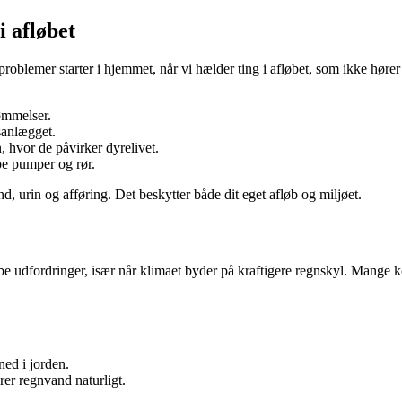
i afløbet
oblemer starter i hjemmet, når vi hælder ting i afløbet, som ikke hører
vømmelser.
sanlægget.
 hvor de påvirker dyrelivet.
pe pumper og rør.
d, urin og afføring. Det beskytter både dit eget afløb og miljøet.
kabe udfordringer, især når klimaet byder på kraftigere regnskyl. Mang
ned i jorden.
rer regnvand naturligt.