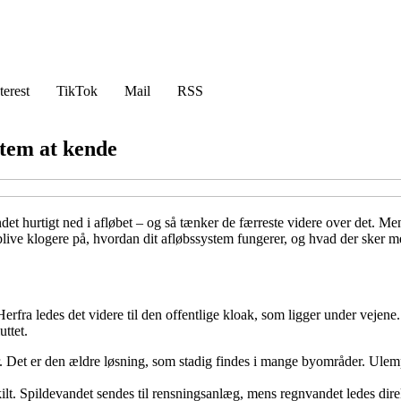
terest
TikTok
Mail
RSS
stem at kende
andet hurtigt ned i afløbet – og så tænker de færreste videre over det. M
live klogere på, hvordan dit afløbssystem fungerer, og hvad der sker med
 Herfra ledes det videre til den offentlige kloak, som ligger under vejen
ttet.
 Det er den ældre løsning, som stadig findes i mange byområder. Ulempen
t. Spildevandet sendes til rensningsanlæg, mens regnvandet ledes direkte 