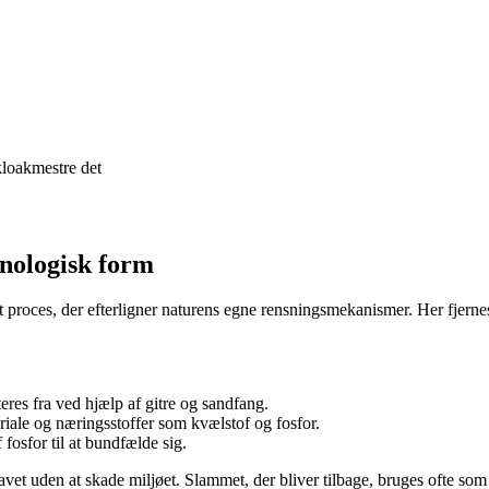
kloakmestre det
knologisk form
proces, der efterligner naturens egne rensningsmekanismer. Her fjernes 
teres fra ved hjælp af gitre og sandfang.
ale og næringsstoffer som kvælstof og fosfor.
f fosfor til at bundfælde sig.
 havet uden at skade miljøet. Slammet, der bliver tilbage, bruges ofte s