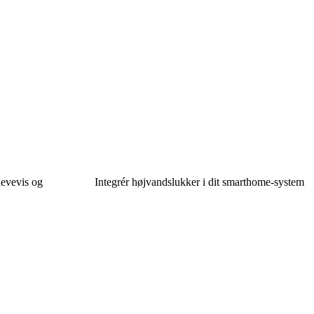
levevis og
Integrér højvandslukker i dit smarthome-system