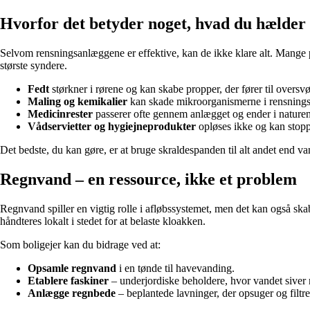
Hvorfor det betyder noget, hvad du hælder 
Selvom rensningsanlæggene er effektive, kan de ikke klare alt. Mange pr
største syndere.
Fedt
størkner i rørene og kan skabe propper, der fører til overs
Maling og kemikalier
kan skade mikroorganismerne i rensning
Medicinrester
passerer ofte gennem anlægget og ender i naturen,
Vådservietter og hygiejneprodukter
opløses ikke og kan stop
Det bedste, du kan gøre, er at bruge skraldespanden til alt andet end van
Regnvand – en ressource, ikke et problem
Regnvand spiller en vigtig rolle i afløbssystemet, men det kan også s
håndteres lokalt i stedet for at belaste kloakken.
Som boligejer kan du bidrage ved at:
Opsamle regnvand
i en tønde til havevanding.
Etablere faskiner
– underjordiske beholdere, hvor vandet siver 
Anlægge regnbede
– beplantede lavninger, der opsuger og filtre