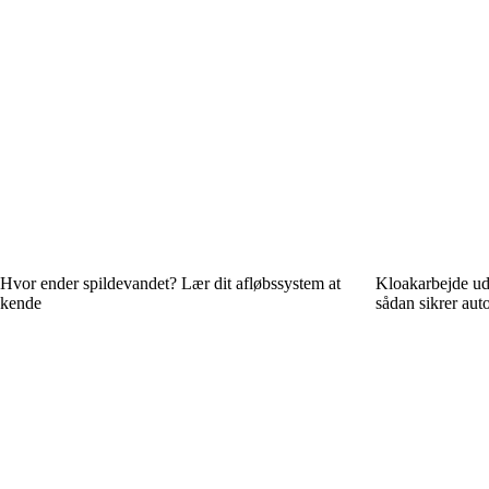
Hvor ender spildevandet? Lær dit afløbssystem at
Kloakarbejde ude
kende
sådan sikrer aut