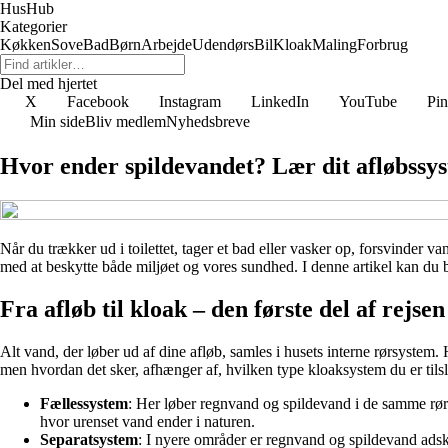
HusHub
Kategorier
Køkken
Sove
Bad
Børn
Arbejde
Udendørs
Bil
Kloak
Maling
Forbrug
Del med hjertet
X
Facebook
Instagram
LinkedIn
YouTube
Pin
Min side
Bliv medlem
Nyhedsbreve
Hvor ender spildevandet? Lær dit afløbssy
Når du trækker ud i toilettet, tager et bad eller vasker op, forsvinder v
med at beskytte både miljøet og vores sundhed. I denne artikel kan du b
Fra afløb til kloak – den første del af rejsen
Alt vand, der løber ud af dine afløb, samles i husets interne rørsystem.
men hvordan det sker, afhænger af, hvilken type kloaksystem du er tilslu
Fællessystem
: Her løber regnvand og spildevand i de samme rør.
hvor urenset vand ender i naturen.
Separatsystem
: I nyere områder er regnvand og spildevand adskil