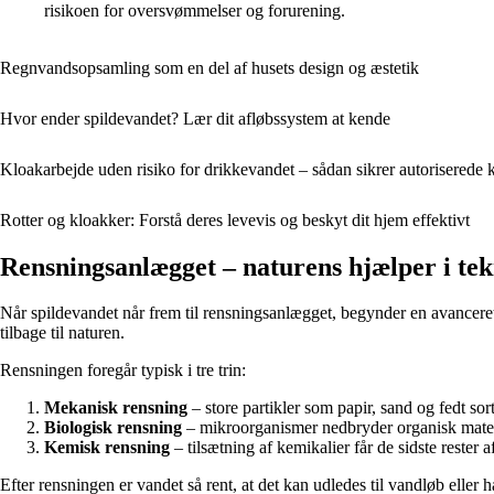
risikoen for oversvømmelser og forurening.
Regnvandsopsamling som en del af husets design og æstetik
Hvor ender spildevandet? Lær dit afløbssystem at kende
Kloakarbejde uden risiko for drikkevandet – sådan sikrer autoriserede 
Rotter og kloakker: Forstå deres levevis og beskyt dit hjem effektivt
Rensningsanlægget – naturens hjælper i te
Når spildevandet når frem til rensningsanlægget, begynder en avanceret 
tilbage til naturen.
Rensningen foregår typisk i tre trin:
Mekanisk rensning
– store partikler som papir, sand og fedt sor
Biologisk rensning
– mikroorganismer nedbryder organisk materi
Kemisk rensning
– tilsætning af kemikalier får de sidste rester a
Efter rensningen er vandet så rent, at det kan udledes til vandløb eller