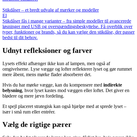
Stikdåser – et bredt udvalg af mærker og modeller
El
Stikdåser fås i mange varianter – fra simple modeller til avancerede
løsninger med USB og overspændingsbeskyttelse. Få overblik over
typer, funktioner og brands, så du kan vælge den stikdåse, der passer
bedst til dit behov.
Udnyt refleksioner og farver
Lysets effekt afhænger ikke kun af lampen, men også af
omgivelserne. Lyse vægge og lofter reflekterer lyset og gør rummet
mere åbent, mens mørke flader absorberer det.
Hvis du har mørke vægge, kan du kompensere med
indirekte
belysning
, hvor lyset kastes mod væggen eller loftet. Det giver en
blødere og mere jævn fordeling.
Et spejl placeret strategisk kan også hjælpe med at sprede lyset –
især i små rum eller entréer.
Vælg de rigtige pærer