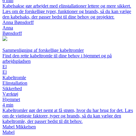
6 min
Kabelsakse gør arbejdet med elinstallationer lettere og mere sikkert.
Læs om de forskellige typer, funktioner og brands, så du kan vælge
den kabelsaks, der passer bedst til dine behov og projekter.
Anna Bønsdorff
Anna
Bønsdorff
Sammenligning af forskellige kabeltromler
Find den rette kabeltromle til dine behov i hjemmet og på
arbejdspladsen
El
El
Kabeltromle
Elinstallation
Sikkerhed
Værktøj
Hjemmet
4 min
Kabeltromler gør det nemt at få strøm, hvor du har brug for det. Læs
om de vigtigste faktorer, typer og brands, så du kan vælge den
kabeltromle, der passer bedst til dit behov.
Mabel Mikkelsen
Mabel