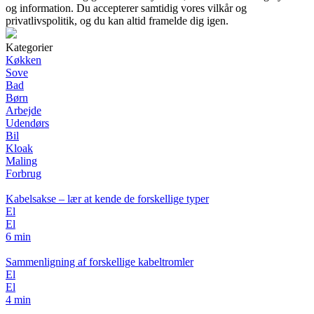
og information. Du accepterer samtidig vores vilkår og
privatlivspolitik, og du kan altid framelde dig igen.
Kategorier
Køkken
Sove
Bad
Børn
Arbejde
Udendørs
Bil
Kloak
Maling
Forbrug
Kabelsakse – lær at kende de forskellige typer
El
El
6 min
Sammenligning af forskellige kabeltromler
El
El
4 min