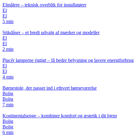
Elmålere – teknisk overblik for installatører
El
El
5 min
Stikdåser – et bredt udvalg af mærker og modeller
El
El
2 min
Placér lamperne rigtigt – få bedre belysning og lavere energiforbrug
El
El
4 min
Børnestole, der passer ind i ethvert børneværelse
Bolig
Bolig
7 min
Kontinentalsenge – kombiner komfort og æstetik i dit hjem
Bolig
Bolig
6 min