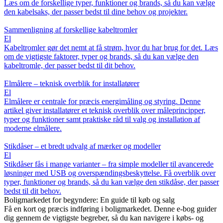
Læs om de forskellige typer, funktioner og brands, så du kan vælge
den kabelsaks, der passer bedst til dine behov og projekter.
Sammenligning af forskellige kabeltromler
El
Kabeltromler gør det nemt at få strøm, hvor du har brug for det. Læs
om de vigtigste faktorer, typer og brands, så du kan vælge den
kabeltromle, der passer bedst til dit behov.
Elmålere – teknisk overblik for installatører
El
Elmålere er centrale for præcis energimåling og styring. Denne
artikel giver installatører et teknisk overblik over måleprincipper,
typer og funktioner samt praktiske råd til valg og installation af
moderne elmålere.
Stikdåser – et bredt udvalg af mærker og modeller
El
Stikdåser fås i mange varianter – fra simple modeller til avancerede
løsninger med USB og overspændingsbeskyttelse. Få overblik over
typer, funktioner og brands, så du kan vælge den stikdåse, der passer
bedst til dit behov.
Boligmarkedet for begyndere: En guide til køb og salg
Få en kort og præcis indføring i boligmarkedet. Denne e-bog guider
dig gennem de vigtigste begreber, så du kan navigere i købs- og