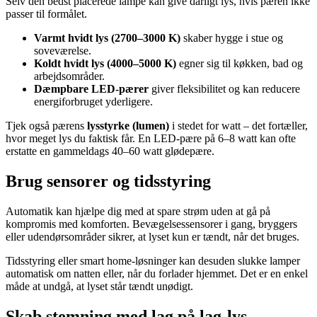
Selv den bedst placerede lampe kan give dårligt lys, hvis pæren ikke
passer til formålet.
Varmt hvidt lys (2700–3000 K)
skaber hygge i stue og
soveværelse.
Koldt hvidt lys (4000–5000 K)
egner sig til køkken, bad og
arbejdsområder.
Dæmpbare LED-pærer
giver fleksibilitet og kan reducere
energiforbruget yderligere.
Tjek også pærens
lysstyrke (lumen)
i stedet for watt – det fortæller,
hvor meget lys du faktisk får. En LED-pære på 6–8 watt kan ofte
erstatte en gammeldags 40–60 watt glødepære.
Brug sensorer og tidsstyring
Automatik kan hjælpe dig med at spare strøm uden at gå på
kompromis med komforten. Bevægelsessensorer i gang, bryggers
eller udendørsområder sikrer, at lyset kun er tændt, når det bruges.
Tidsstyring eller smart home-løsninger kan desuden slukke lamper
automatisk om natten eller, når du forlader hjemmet. Det er en enkel
måde at undgå, at lyset står tændt unødigt.
Skab stemning med lag på lag-lys