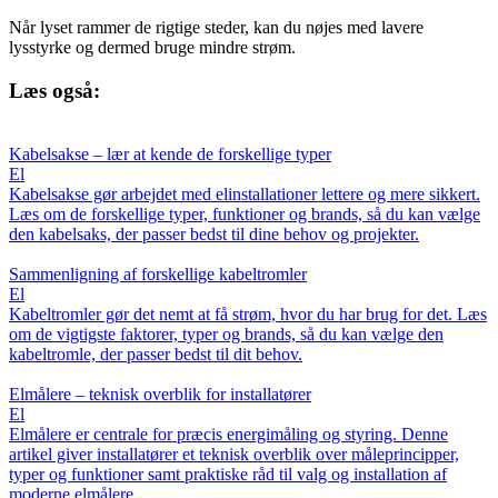
Når lyset rammer de rigtige steder, kan du nøjes med lavere
lysstyrke og dermed bruge mindre strøm.
Læs også:
Kabelsakse – lær at kende de forskellige typer
El
Kabelsakse gør arbejdet med elinstallationer lettere og mere sikkert.
Læs om de forskellige typer, funktioner og brands, så du kan vælge
den kabelsaks, der passer bedst til dine behov og projekter.
Sammenligning af forskellige kabeltromler
El
Kabeltromler gør det nemt at få strøm, hvor du har brug for det. Læs
om de vigtigste faktorer, typer og brands, så du kan vælge den
kabeltromle, der passer bedst til dit behov.
Elmålere – teknisk overblik for installatører
El
Elmålere er centrale for præcis energimåling og styring. Denne
artikel giver installatører et teknisk overblik over måleprincipper,
typer og funktioner samt praktiske råd til valg og installation af
moderne elmålere.