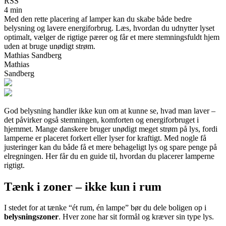
RSS
4 min
Med den rette placering af lamper kan du skabe både bedre
belysning og lavere energiforbrug. Læs, hvordan du udnytter lyset
optimalt, vælger de rigtige pærer og får et mere stemningsfuldt hjem
uden at bruge unødigt strøm.
Mathias Sandberg
Mathias
Sandberg
God belysning handler ikke kun om at kunne se, hvad man laver –
det påvirker også stemningen, komforten og energiforbruget i
hjemmet. Mange danskere bruger unødigt meget strøm på lys, fordi
lamperne er placeret forkert eller lyser for kraftigt. Med nogle få
justeringer kan du både få et mere behageligt lys og spare penge på
elregningen. Her får du en guide til, hvordan du placerer lamperne
rigtigt.
Tænk i zoner – ikke kun i rum
I stedet for at tænke “ét rum, én lampe” bør du dele boligen op i
belysningszoner
. Hver zone har sit formål og kræver sin type lys.