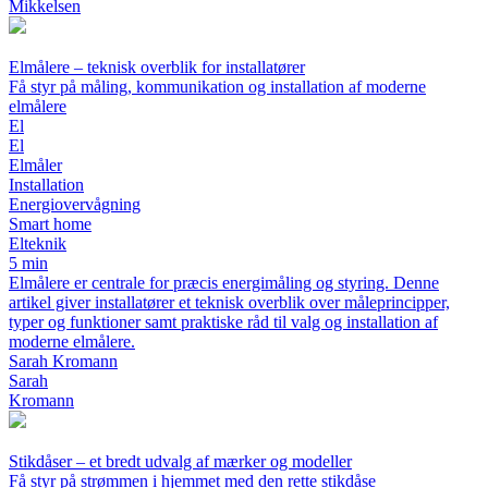
Mikkelsen
Elmålere – teknisk overblik for installatører
Få styr på måling, kommunikation og installation af moderne
elmålere
El
El
Elmåler
Installation
Energiovervågning
Smart home
Elteknik
5 min
Elmålere er centrale for præcis energimåling og styring. Denne
artikel giver installatører et teknisk overblik over måleprincipper,
typer og funktioner samt praktiske råd til valg og installation af
moderne elmålere.
Sarah Kromann
Sarah
Kromann
Stikdåser – et bredt udvalg af mærker og modeller
Få styr på strømmen i hjemmet med den rette stikdåse