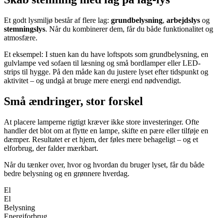
Et godt lysmiljø består af flere lag:
grundbelysning
,
arbejdslys
og
stemningslys
. Når du kombinerer dem, får du både funktionalitet og
atmosfære.
Et eksempel: I stuen kan du have loftspots som grundbelysning, en
gulvlampe ved sofaen til læsning og små bordlamper eller LED-
strips til hygge. På den måde kan du justere lyset efter tidspunkt og
aktivitet – og undgå at bruge mere energi end nødvendigt.
Små ændringer, stor forskel
At placere lamperne rigtigt kræver ikke store investeringer. Ofte
handler det blot om at flytte en lampe, skifte en pære eller tilføje en
dæmper. Resultatet er et hjem, der føles mere behageligt – og et
elforbrug, der falder mærkbart.
Når du tænker over, hvor og hvordan du bruger lyset, får du både
bedre belysning og en grønnere hverdag.
El
El
Belysning
Energiforbrug