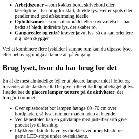
Arbejdszoner
– som køkkenbord, skrivebord eller
læsehjørne – har brug for klart, direkte lys. Her er spots eller
pendler med god afskærmning ideelle.
Opholdszoner
– som sofaområdet eller soveværelset – har
bedst af blødt, indirekte lys, der skaber ro.
Gangarealer og entré
kræver jævnt lys, så du kan orientere
dig uden skygger.
Ved at kombinere flere lyskilder i samme rum kan du tilpasse lyset
efter behov og undgå at tænde alt på én gang.
Brug lyset, hvor du har brug for det
En af de mest almindelige fejl er at placere lamper midt i loftet og
forvente, at de dækker alt. Det giver ofte et fladt og ubehageligt lys.
I stedet bør du
placere lamper tættere på de aktiviteter
, der
foregår i rummet.
Over spisebordet bør lampen hænge 60–70 cm over
bordpladen, så lyset rammer maden uden at blænde.
Ved lænestolen kan en gulvlampe med justerbar arm give
præcist lys til læsning.
I køkkenet bør du have lys direkte over arbejdsfladerne –
gerne LED-strips under overskabene.