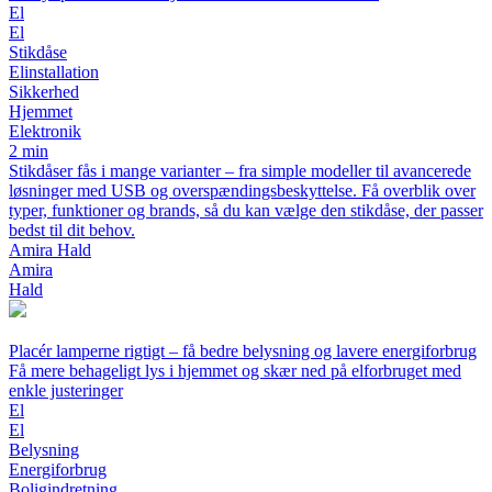
El
El
Stikdåse
Elinstallation
Sikkerhed
Hjemmet
Elektronik
2 min
Stikdåser fås i mange varianter – fra simple modeller til avancerede
løsninger med USB og overspændingsbeskyttelse. Få overblik over
typer, funktioner og brands, så du kan vælge den stikdåse, der passer
bedst til dit behov.
Amira Hald
Amira
Hald
Placér lamperne rigtigt – få bedre belysning og lavere energiforbrug
Få mere behageligt lys i hjemmet og skær ned på elforbruget med
enkle justeringer
El
El
Belysning
Energiforbrug
Boligindretning