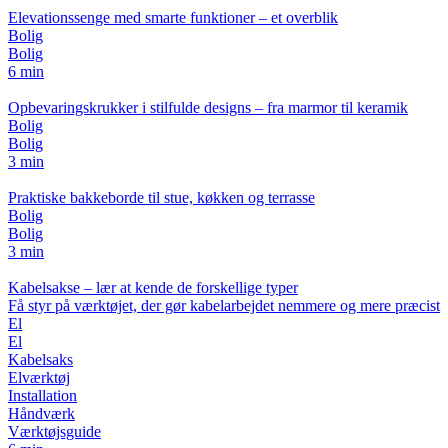
Elevationssenge med smarte funktioner – et overblik
Bolig
Bolig
6 min
Opbevaringskrukker i stilfulde designs – fra marmor til keramik
Bolig
Bolig
3 min
Praktiske bakkeborde til stue, køkken og terrasse
Bolig
Bolig
3 min
Kabelsakse – lær at kende de forskellige typer
Få styr på værktøjet, der gør kabelarbejdet nemmere og mere præcist
El
El
Kabelsaks
Elværktøj
Installation
Håndværk
Værktøjsguide