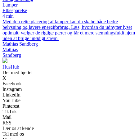
Lamper
Elbesparelse
4 min
Med den rette placering af lamper kan du skabe både bedre
belysning og lavere energiforbrug. Læs, hvordan du udnytter lyset
optimalt, vælger de rigtige pærer og får et mere stemningsfuldt hjem
uden at bruge unødigt strøm.
Mathias Sandberg
Mathias
Sandberg
HusHub
Del med hjertet
X
Facebook
Instagram
LinkedIn
YouTube
Pinterest
TikTok
Mail
RSS
Lær os at kende
Tal med os