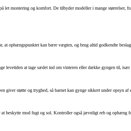
 let montering og komfort. De tilbyder modeller i mange størrelser, fr
 for, at ophængspunktet kan bære vægten, og brug altid godkendte beslag
ge levetiden at tage sædet ind om vinteren eller dække gyngen til, især hv
n giver støtte og tryghed, så barnet kan gynge sikkert under opsyn af 
at beskytte mod fugt og sol. Kontroller også jævnligt reb og ophæng fo