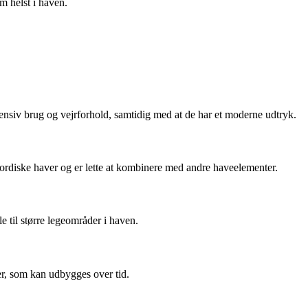
m helst i haven.
tensiv brug og vejrforhold, samtidig med at de har et moderne udtryk.
nordiske haver og er lette at kombinere med andre haveelementer.
 til større legeområder i haven.
ger, som kan udbygges over tid.