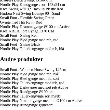
Mattress Black Swing, D100 Cm
Nordic Play Kanogynge , sort 153x54 cm
Krea Swing w/High Back In Plastic Red
Hudora Nest Swing Lounge 90 - Sand
Small Foot - Flexible Swing Green
Gynge med Høj Ryg - Rød
Nordic Play Drømmegynge Ø100 cm Active
Krea KREA Sort Gynge, D70 CM
Small Foot - Swing Red
Nordic Play Blød gynge med reb, rød
Small Foot - Swing Black
Nordic Play Tallerkengynge med reb, blå
Andre produkter
Small Foot - Wooden Horse Swing 145cm
Nordic Play Blød gynge med reb, blå
Nordic Play Blød gynge med reb, sort
Nordic Play Tallerkengynge med reb, rød
Nordic Play Dækgynge med sort reb Active
Nordic Play Rundgynge Ø100 cm
Nordic Play Tallerkengynge sort m/reb
Nordic Play Netrundgynge med hul Ø100 cm Active
Nordic Play Rundgynge grøn/sort