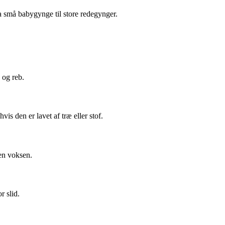
a små babygynge til store redegynger.
 og reb.
is den er lavet af træ eller stof.
en voksen.
r slid.