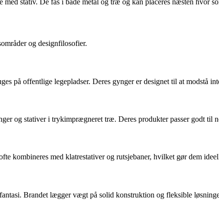
 med stativ. De fås i både metal og træ og kan placeres næsten hvor so
områder og designfilosofier.
es på offentlige legepladser. Deres gynger er designet til at modstå in
er og stativer i trykimprægneret træ. Deres produkter passer godt til 
e kombineres med klatrestativer og rutsjebaner, hvilket gør dem ideelle
s fantasi. Brandet lægger vægt på solid konstruktion og fleksible løsnin