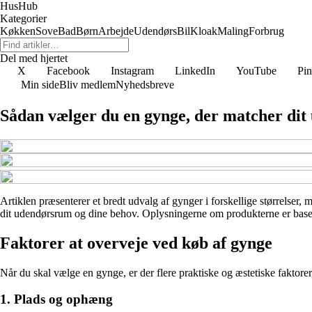
HusHub
Kategorier
Køkken
Sove
Bad
Børn
Arbejde
Udendørs
Bil
Kloak
Maling
Forbrug
Del med hjertet
X
Facebook
Instagram
LinkedIn
YouTube
Pin
Min side
Bliv medlem
Nyhedsbreve
Sådan vælger du en gynge, der matcher di
Artiklen præsenterer et bredt udvalg af gynger i forskellige størrelser, 
dit udendørsrum og dine behov. Oplysningerne om produkterne er baseret 
Faktorer at overveje ved køb af gynge
Når du skal vælge en gynge, er der flere praktiske og æstetiske faktorer
1. Plads og ophæng