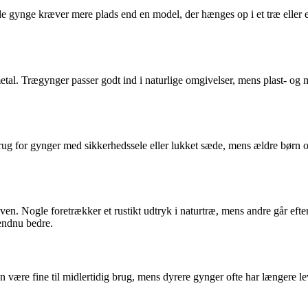
de gynge kræver mere plads end en model, der hænges op i et træ eller et
g metal. Trægynger passer godt ind i naturlige omgivelser, mens plast- o
ug for gynger med sikkerhedssele eller lukket sæde, mens ældre børn og
n. Nogle foretrækker et rustikt udtryk i naturtræ, mens andre går efter
endnu bedre.
an være fine til midlertidig brug, mens dyrere gynger ofte har længere l