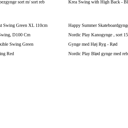
ezgynge sort m/ sort reb
Krea Swing with High Back - B
est Swing Green XL 110cm
Happy Summer Skateboardgyng
 Swing, D100 Cm
Nordic Play Kanogynge , sort 1
exible Swing Green
Gynge med Høj Ryg - Rød
ing Red
Nordic Play Blød gynge med reb