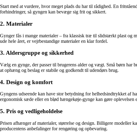
Start med at vurdere, hvor meget plads du har til rådighed. En fritståen
forhindringer, så gyngen kan bevæge sig frit og sikkert.
2. Materialer
Gynger fås i mange materialer – fra klassisk træ til slidstærkt plast o
ude hele året, er vejrbestandige materialer en klar fordel.
3. Aldersgruppe og sikkerhed
Vælg en gynge, der passer til brugerens alder og vægt. Små børn har br
at ophæng og beslag er stabile og godkendt til udendørs brug.
4. Design og komfort
Gyngens udseende kan have stor betydning for helhedsindtrykket af have
ergonomisk sæde eller en blød hængekøje-gynge kan gøre oplevelsen 
5. Pris og vedligeholdelse
Prisen afhænger af materialer, størrelse og design. Billigere modeller k
producentens anbefalinger for rengøring og opbevaring.