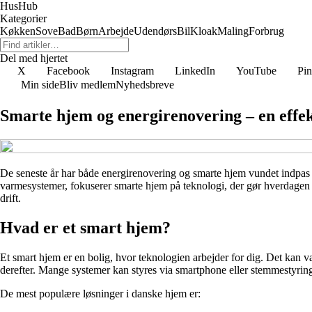
HusHub
Kategorier
Køkken
Sove
Bad
Børn
Arbejde
Udendørs
Bil
Kloak
Maling
Forbrug
Del med hjertet
X
Facebook
Instagram
LinkedIn
YouTube
Pin
Min side
Bliv medlem
Nyhedsbreve
Smarte hjem og energirenovering – en effe
De seneste år har både energirenovering og smarte hjem vundet indpas 
varmesystemer, fokuserer smarte hjem på teknologi, der gør hverdagen m
drift.
Hvad er et smart hjem?
Et smart hjem er en bolig, hvor teknologien arbejder for dig. Det kan vær
derefter. Mange systemer kan styres via smartphone eller stemmestyring,
De mest populære løsninger i danske hjem er: