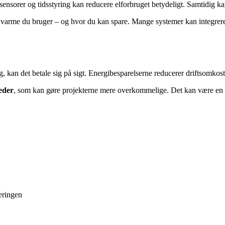
orer og tidsstyring kan reducere elforbruget betydeligt. Samtidig kan 
arme du bruger – og hvor du kan spare. Mange systemer kan integreres me
 kan det betale sig på sigt. Energibesparelserne reducerer driftsomkos
eder
, som kan gøre projekterne mere overkommelige. Det kan være en g
eringen