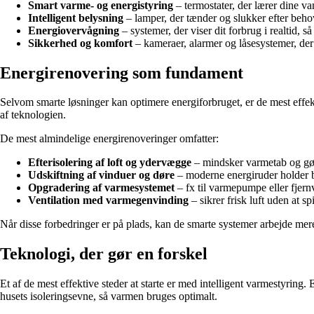
Smart varme- og energistyring
– termostater, der lærer dine v
Intelligent belysning
– lamper, der tænder og slukker efter behov
Energiovervågning
– systemer, der viser dit forbrug i realtid, s
Sikkerhed og komfort
– kameraer, alarmer og låsesystemer, der k
Energirenovering som fundament
Selvom smarte løsninger kan optimere energiforbruget, er de mest effekt
af teknologien.
De mest almindelige energirenoveringer omfatter:
Efterisolering af loft og ydervægge
– mindsker varmetab og gør
Udskiftning af vinduer og døre
– moderne energiruder holder 
Opgradering af varmesystemet
– fx til varmepumpe eller fjer
Ventilation med varmegenvinding
– sikrer frisk luft uden at sp
Når disse forbedringer er på plads, kan de smarte systemer arbejde mere
Teknologi, der gør en forskel
Et af de mest effektive steder at starte er med intelligent varmestyrin
husets isoleringsevne, så varmen bruges optimalt.