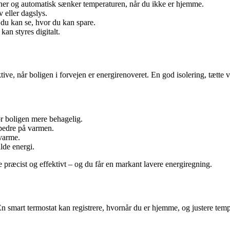
aner og automatisk sænker temperaturen, når du ikke er hjemme.
 eller dagslys.
å du kan se, hvor du kan spare.
an styres digitalt.
ive, når boligen i forvejen er energirenoveret. En god isolering, tætte
 boligen mere behagelig.
bedre på varmen.
nvarme.
ilde energi.
 præcist og effektivt – og du får en markant lavere energiregning.
g. En smart termostat kan registrere, hvornår du er hjemme, og justere t