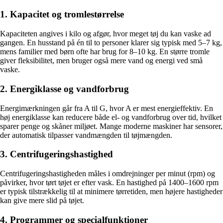
1. Kapacitet og tromlestørrelse
Kapaciteten angives i kilo og afgør, hvor meget tøj du kan vaske ad
gangen. En husstand på én til to personer klarer sig typisk med 5–7 kg,
mens familier med børn ofte har brug for 8–10 kg. En større tromle
giver fleksibilitet, men bruger også mere vand og energi ved små
vaske.
2. Energiklasse og vandforbrug
Energimærkningen går fra A til G, hvor A er mest energieffektiv. En
høj energiklasse kan reducere både el- og vandforbrug over tid, hvilket
sparer penge og skåner miljøet. Mange moderne maskiner har sensorer,
der automatisk tilpasser vandmængden til tøjmængden.
3. Centrifugeringshastighed
Centrifugeringshastigheden måles i omdrejninger per minut (rpm) og
påvirker, hvor tørt tøjet er efter vask. En hastighed på 1400–1600 rpm
er typisk tilstrækkelig til at minimere tørretiden, men højere hastigheder
kan give mere slid på tøjet.
4. Programmer og specialfunktioner