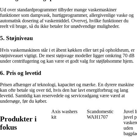
Ud over standardprogrammer tilbyder mange vaskemaskiner
funktioner som dampvask, hurtigprogrammer, allergivenlige vaske og
automatisk dosering af vaskemiddel. Overvej, hvilke funktioner du
reelt vil bruge, så du ikke betaler for unødvendige muligheder.
5. Støjniveau
Hvis vaskemaskinen står i et åbent køkken eller tæt på opholdsrum, er
støjniveauet vigtigt. De mest støjsvage modeller ligger omkring 70 dB
under centrifugering og kan være et godt valg for støjfølsomme hjem.
6. Pris og levetid
Prisen afhænger af teknologi, kapacitet og mærke. En dyrere maskine
kan ofte betale sig over tid, hvis den har lavt energiforbrug og lang
levetid. Samtidig kan reservedele og serviceadgang være værd at
undersøge, før du køber.
Axis washers
Scandomestic
Juvel I
kit
WAH1707
juvel 
Produkter i
vasker
fokus
uden
bagpla