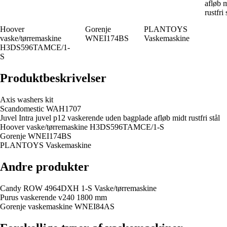
afløb 
rustfri 
Hoover
Gorenje
PLANTOYS
vaske/tørremaskine
WNEI174BS
Vaskemaskine
H3DS596TAMCE/1-
S
Produktbeskrivelser
Axis washers kit
Scandomestic WAH1707
Juvel Intra juvel p12 vaskerende uden bagplade afløb midt rustfri stål
Hoover vaske/tørremaskine H3DS596TAMCE/1-S
Gorenje WNEI174BS
PLANTOYS Vaskemaskine
Andre produkter
Candy ROW 4964DXH 1-S Vaske/tørremaskine
Purus vaskerende v240 1800 mm
Gorenje vaskemaskine WNEI84AS