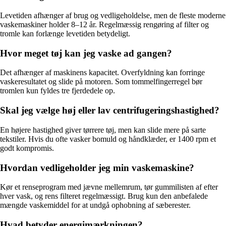
Levetiden afhænger af brug og vedligeholdelse, men de fleste moderne
vaskemaskiner holder 8–12 år. Regelmæssig rengøring af filter og
tromle kan forlænge levetiden betydeligt.
Hvor meget tøj kan jeg vaske ad gangen?
Det afhænger af maskinens kapacitet. Overfyldning kan forringe
vaskeresultatet og slide på motoren. Som tommelfingerregel bør
tromlen kun fyldes tre fjerdedele op.
Skal jeg vælge høj eller lav centrifugeringshastighed?
En højere hastighed giver tørrere tøj, men kan slide mere på sarte
tekstiler. Hvis du ofte vasker bomuld og håndklæder, er 1400 rpm et
godt kompromis.
Hvordan vedligeholder jeg min vaskemaskine?
Kør et renseprogram med jævne mellemrum, tør gummilisten af efter
hver vask, og rens filteret regelmæssigt. Brug kun den anbefalede
mængde vaskemiddel for at undgå ophobning af sæberester.
Hvad betyder energimærkningen?