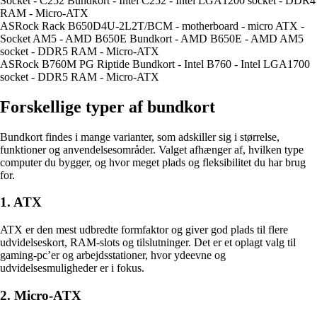
Socket - C252 Bundkort - Intel C252 - Intel LGA1200 socket - DDR4
RAM - Micro-ATX
ASRock Rack B650D4U-2L2T/BCM - motherboard - micro ATX -
Socket AM5 - AMD B650E Bundkort - AMD B650E - AMD AM5
socket - DDR5 RAM - Micro-ATX
ASRock B760M PG Riptide Bundkort - Intel B760 - Intel LGA1700
socket - DDR5 RAM - Micro-ATX
Forskellige typer af bundkort
Bundkort findes i mange varianter, som adskiller sig i størrelse,
funktioner og anvendelsesområder. Valget afhænger af, hvilken type
computer du bygger, og hvor meget plads og fleksibilitet du har brug
for.
1. ATX
ATX er den mest udbredte formfaktor og giver god plads til flere
udvidelseskort, RAM-slots og tilslutninger. Det er et oplagt valg til
gaming-pc’er og arbejdsstationer, hvor ydeevne og
udvidelsesmuligheder er i fokus.
2. Micro-ATX