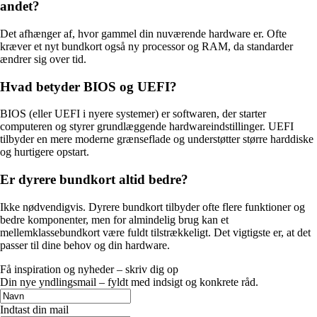
andet?
Det afhænger af, hvor gammel din nuværende hardware er. Ofte
kræver et nyt bundkort også ny processor og RAM, da standarder
ændrer sig over tid.
Hvad betyder BIOS og UEFI?
BIOS (eller UEFI i nyere systemer) er softwaren, der starter
computeren og styrer grundlæggende hardwareindstillinger. UEFI
tilbyder en mere moderne grænseflade og understøtter større harddiske
og hurtigere opstart.
Er dyrere bundkort altid bedre?
Ikke nødvendigvis. Dyrere bundkort tilbyder ofte flere funktioner og
bedre komponenter, men for almindelig brug kan et
mellemklassebundkort være fuldt tilstrækkeligt. Det vigtigste er, at det
passer til dine behov og din hardware.
Få inspiration og nyheder – skriv dig op
Din nye yndlingsmail – fyldt med indsigt og konkrete råd.
Indtast din mail