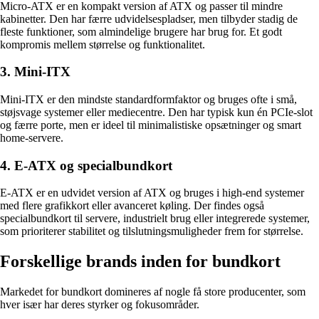
Micro-ATX er en kompakt version af ATX og passer til mindre
kabinetter. Den har færre udvidelsespladser, men tilbyder stadig de
fleste funktioner, som almindelige brugere har brug for. Et godt
kompromis mellem størrelse og funktionalitet.
3. Mini-ITX
Mini-ITX er den mindste standardformfaktor og bruges ofte i små,
støjsvage systemer eller mediecentre. Den har typisk kun én PCIe-slot
og færre porte, men er ideel til minimalistiske opsætninger og smart
home-servere.
4. E-ATX og specialbundkort
E-ATX er en udvidet version af ATX og bruges i high-end systemer
med flere grafikkort eller avanceret køling. Der findes også
specialbundkort til servere, industrielt brug eller integrerede systemer,
som prioriterer stabilitet og tilslutningsmuligheder frem for størrelse.
Forskellige brands inden for bundkort
Markedet for bundkort domineres af nogle få store producenter, som
hver især har deres styrker og fokusområder.