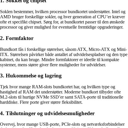
1. Sokkel og chipset
Soklen bestemmer, hvilken processor bundkortet understøtter. Intel og
AMD bruger forskellige sokler, og hver generation af CPU’er kræver
ofte et specifikt chipset. Sørg for, at bundkortet passer til den ønskede
processor og giver mulighed for eventuelle fremtidige opgraderinger.
2. Formfaktor
Bundkort fås i forskellige størrelser, såsom ATX, Micro-ATX og Mini-
ITX. Størrelsen påvirker både antallet af udvidelsespladser og den type
kabinet, du kan bruge. Mindre formfaktorer er ideelle til kompakte
systemer, mens større giver flere muligheder for udvidelser.
3. Hukommelse og lagring
Tjek hvor mange RAM-slots bundkortet har, og hvilken type og
hastighed af RAM det understøtter. Moderne bundkort tilbyder ofte
M.2-slots til hurtige NVMe SSD’er samt SATA-porte til traditionelle
harddiske. Flere porte giver større fleksibilitet.
4. Tilslutninger og udvidelsesmuligheder
Overvej, hvor mange USB-porte, PCIe-slots og netværksforbindelser