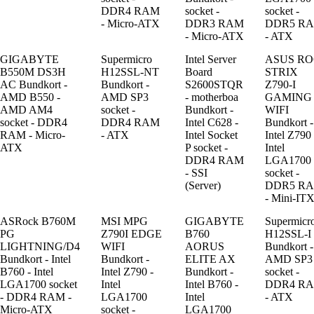
DDR4 RAM
socket -
socket -
- Micro-ATX
DDR3 RAM
DDR5 R
- Micro-ATX
- ATX
GIGABYTE
Supermicro
Intel Server
ASUS R
B550M DS3H
H12SSL-NT
Board
STRIX
AC Bundkort -
Bundkort -
S2600STQR
Z790-I
AMD B550 -
AMD SP3
- motherboa
GAMING
AMD AM4
socket -
Bundkort -
WIFI
socket - DDR4
DDR4 RAM
Intel C628 -
Bundkort -
RAM - Micro-
- ATX
Intel Socket
Intel Z790 
ATX
P socket -
Intel
DDR4 RAM
LGA1700
- SSI
socket -
(Server)
DDR5 R
- Mini-IT
ASRock B760M
MSI MPG
GIGABYTE
Supermicr
PG
Z790I EDGE
B760
H12SSL-I
LIGHTNING/D4
WIFI
AORUS
Bundkort -
Bundkort - Intel
Bundkort -
ELITE AX
AMD SP3
B760 - Intel
Intel Z790 -
Bundkort -
socket -
LGA1700 socket
Intel
Intel B760 -
DDR4 R
- DDR4 RAM -
LGA1700
Intel
- ATX
Micro-ATX
socket -
LGA1700