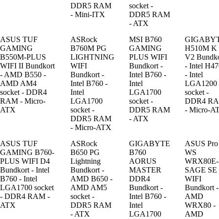
DDR5 RAM
socket -
- Mini-ITX
DDR5 RAM
- ATX
ASUS TUF
ASRock
MSI B760
GIGABY
GAMING
B760M PG
GAMING
H510M K
B550M-PLUS
LIGHTNING
PLUS WIFI
V2 Bundko
WIFI II Bundkort
WIFI
Bundkort -
- Intel H4
- AMD B550 -
Bundkort -
Intel B760 -
- Intel
AMD AM4
Intel B760 -
Intel
LGA1200
socket - DDR4
Intel
LGA1700
socket -
RAM - Micro-
LGA1700
socket -
DDR4 R
ATX
socket -
DDR5 RAM
- Micro-A
DDR5 RAM
- ATX
- Micro-ATX
ASUS TUF
ASRock
GIGABYTE
ASUS Pro
GAMING B760-
B650 PG
B760
WS
PLUS WIFI D4
Lightning
AORUS
WRX80E-
Bundkort - Intel
Bundkort -
MASTER
SAGE SE
B760 - Intel
AMD B650 -
DDR4
WIFI
LGA1700 socket
AMD AM5
Bundkort -
Bundkort -
- DDR4 RAM -
socket -
Intel B760 -
AMD
ATX
DDR5 RAM
Intel
WRX80 -
- ATX
LGA1700
AMD