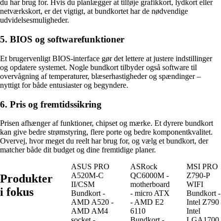
du har brug for. Hvis du planlægger at tilføje grafikkort, lydkort eller
netværkskort, er det vigtigt, at bundkortet har de nødvendige
udvidelsesmuligheder.
5. BIOS og softwarefunktioner
Et brugervenligt BIOS-interface gør det lettere at justere indstillinger
og opdatere systemet. Nogle bundkort tilbyder også software til
overvågning af temperaturer, blæserhastigheder og spændinger –
nyttigt for både entusiaster og begyndere.
6. Pris og fremtidssikring
Prisen afhænger af funktioner, chipset og mærke. Et dyrere bundkort
kan give bedre strømstyring, flere porte og bedre komponentkvalitet.
Overvej, hvor meget du reelt har brug for, og vælg et bundkort, der
matcher både dit budget og dine fremtidige planer.
ASUS PRO
ASRock
MSI PRO
A520M-C
QC6000M -
Z790-P
Produkter
II/CSM
motherboard
WIFI
i fokus
Bundkort -
- micro ATX
Bundkort -
AMD A520 -
- AMD E2
Intel Z790 
AMD AM4
6110
Intel
socket -
Bundkort -
LGA1700