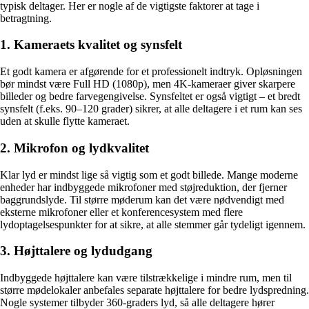
typisk deltager. Her er nogle af de vigtigste faktorer at tage i
betragtning.
1. Kameraets kvalitet og synsfelt
Et godt kamera er afgørende for et professionelt indtryk. Opløsningen
bør mindst være Full HD (1080p), men 4K-kameraer giver skarpere
billeder og bedre farvegengivelse. Synsfeltet er også vigtigt – et bredt
synsfelt (f.eks. 90–120 grader) sikrer, at alle deltagere i et rum kan ses
uden at skulle flytte kameraet.
2. Mikrofon og lydkvalitet
Klar lyd er mindst lige så vigtig som et godt billede. Mange moderne
enheder har indbyggede mikrofoner med støjreduktion, der fjerner
baggrundslyde. Til større møderum kan det være nødvendigt med
eksterne mikrofoner eller et konferencesystem med flere
lydoptagelsespunkter for at sikre, at alle stemmer går tydeligt igennem.
3. Højttalere og lydudgang
Indbyggede højttalere kan være tilstrækkelige i mindre rum, men til
større mødelokaler anbefales separate højttalere for bedre lydspredning.
Nogle systemer tilbyder 360-graders lyd, så alle deltagere hører