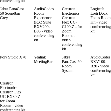
conferencing kit
Jabra PanaCast
AudioCodes
Crestron
Logitech
50 Soundbar -
Room
Electronics
Logi Dock
Grey
Experience
Crestron
Focus Room
(RX) Suite
Flex UC-
Kit - video
RXV200-
C100-Z - for
conferencing
B05 - video
Zoom
kit
conferencing
Rooms -
kit
video
conferencing
kit
Poly Studio X70
Yealink
Jabra
AudioCodes
MeetingBar
PanaCast 50
RXV100-
Room
B20 - video
System
conferencing
kit
Crestron
Electronics
Crestron Flex
UC-BX30-Z -
for Zoom
Rooms - video
conferencing kit