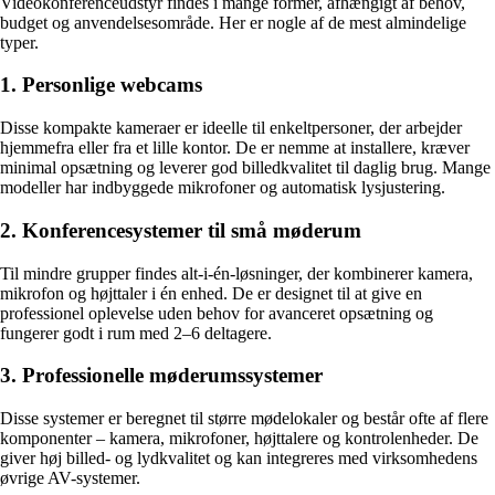
Videokonferenceudstyr findes i mange former, afhængigt af behov,
budget og anvendelsesområde. Her er nogle af de mest almindelige
typer.
1. Personlige webcams
Disse kompakte kameraer er ideelle til enkeltpersoner, der arbejder
hjemmefra eller fra et lille kontor. De er nemme at installere, kræver
minimal opsætning og leverer god billedkvalitet til daglig brug. Mange
modeller har indbyggede mikrofoner og automatisk lysjustering.
2. Konferencesystemer til små møderum
Til mindre grupper findes alt-i-én-løsninger, der kombinerer kamera,
mikrofon og højttaler i én enhed. De er designet til at give en
professionel oplevelse uden behov for avanceret opsætning og
fungerer godt i rum med 2–6 deltagere.
3. Professionelle møderumssystemer
Disse systemer er beregnet til større mødelokaler og består ofte af flere
komponenter – kamera, mikrofoner, højttalere og kontrolenheder. De
giver høj billed- og lydkvalitet og kan integreres med virksomhedens
øvrige AV-systemer.