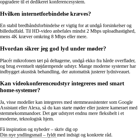
opgradere til et dedikeret konferencesystem.
Hvilken internetforbindelse kræves?
En stabil bredbåndsforbindelse er vigtig for at undgå forsinkelser og
billedudfald. Til HD-video anbefales mindst 2 Mbps uploadhastighed,
mens 4K kræver omkring 8 Mbps eller mere.
Hvordan sikrer jeg god lyd under møder?
Placér mikrofonen tæt på deltagerne, undgå ekko fra hårde overflader,
og brug eventuelt støjdæmpende udstyr. Mange moderne systemer har
indbygget akustisk behandling, der automatisk justerer lydniveauet.
Kan videokonferenceudstyr integreres med smart
home-systemer?
Ja, visse modeller kan integreres med stemmeassistenter som Google
Assistant eller Alexa, så du kan starte møder eller justere kameraet med
stemmekommandoer. Det gør udstyret endnu mere fleksibelt i et
moderne, teknologisk hjem.
Få inspiration og nyheder – skriv dig op
Din nye yndlingsmail – fyldt med indsigt og konkrete råd.