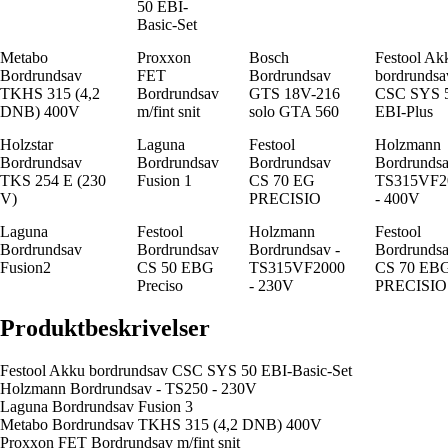
50 EBI-
Basic-Set
Metabo
Proxxon
Bosch
Festool Ak
Bordrundsav
FET
Bordrundsav
bordrundsa
TKHS 315 (4,2
Bordrundsav
GTS 18V-216
CSC SYS 
DNB) 400V
m/fint snit
solo GTA 560
EBI-Plus
Holzstar
Laguna
Festool
Holzmann
Bordrundsav
Bordrundsav
Bordrundsav
Bordrundsa
TKS 254 E (230
Fusion 1
CS 70 EG
TS315VF2
V)
PRECISIO
- 400V
Laguna
Festool
Holzmann
Festool
Bordrundsav
Bordrundsav
Bordrundsav -
Bordrunds
Fusion2
CS 50 EBG
TS315VF2000
CS 70 EB
Preciso
- 230V
PRECISIO
Produktbeskrivelser
Festool Akku bordrundsav CSC SYS 50 EBI-Basic-Set
Holzmann Bordrundsav - TS250 - 230V
Laguna Bordrundsav Fusion 3
Metabo Bordrundsav TKHS 315 (4,2 DNB) 400V
Proxxon FET Bordrundsav m/fint snit