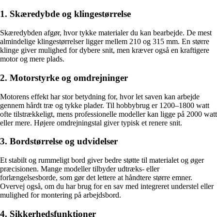
1. Skæredybde og klingestørrelse
Skæredybden afgør, hvor tykke materialer du kan bearbejde. De mest
almindelige klingestørrelser ligger mellem 210 og 315 mm. En større
klinge giver mulighed for dybere snit, men kræver også en kraftigere
motor og mere plads.
2. Motorstyrke og omdrejninger
Motorens effekt har stor betydning for, hvor let saven kan arbejde
gennem hårdt træ og tykke plader. Til hobbybrug er 1200–1800 watt
ofte tilstrækkeligt, mens professionelle modeller kan ligge på 2000 watt
eller mere. Højere omdrejningstal giver typisk et renere snit.
3. Bordstørrelse og udvidelser
Et stabilt og rummeligt bord giver bedre støtte til materialet og øger
præcisionen. Mange modeller tilbyder udtræks- eller
forlængelsesborde, som gør det lettere at håndtere større emner.
Overvej også, om du har brug for en sav med integreret understel eller
mulighed for montering på arbejdsbord.
4. Sikkerhedsfunktioner