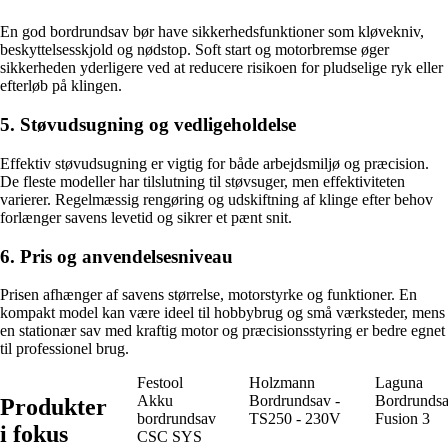
En god bordrundsav bør have sikkerhedsfunktioner som kløvekniv,
beskyttelsesskjold og nødstop. Soft start og motorbremse øger
sikkerheden yderligere ved at reducere risikoen for pludselige ryk eller
efterløb på klingen.
5. Støvudsugning og vedligeholdelse
Effektiv støvudsugning er vigtig for både arbejdsmiljø og præcision.
De fleste modeller har tilslutning til støvsuger, men effektiviteten
varierer. Regelmæssig rengøring og udskiftning af klinge efter behov
forlænger savens levetid og sikrer et pænt snit.
6. Pris og anvendelsesniveau
Prisen afhænger af savens størrelse, motorstyrke og funktioner. En
kompakt model kan være ideel til hobbybrug og små værksteder, mens
en stationær sav med kraftig motor og præcisionsstyring er bedre egnet
til professionel brug.
Festool
Holzmann
Laguna
Akku
Bordrundsav -
Bordrunds
Produkter
bordrundsav
TS250 - 230V
Fusion 3
i fokus
CSC SYS