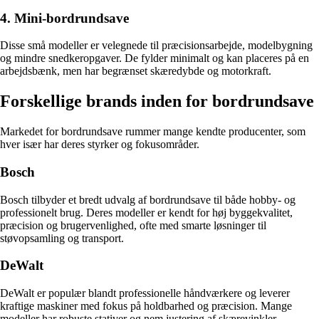
4. Mini-bordrundsave
Disse små modeller er velegnede til præcisionsarbejde, modelbygning
og mindre snedkeropgaver. De fylder minimalt og kan placeres på en
arbejdsbænk, men har begrænset skæredybde og motorkraft.
Forskellige brands inden for bordrundsave
Markedet for bordrundsave rummer mange kendte producenter, som
hver især har deres styrker og fokusområder.
Bosch
Bosch tilbyder et bredt udvalg af bordrundsave til både hobby- og
professionelt brug. Deres modeller er kendt for høj byggekvalitet,
præcision og brugervenlighed, ofte med smarte løsninger til
støvopsamling og transport.
DeWalt
DeWalt er populær blandt professionelle håndværkere og leverer
kraftige maskiner med fokus på holdbarhed og præcision. Mange
modeller har robuste stativer og nem justering af skærevinkler.