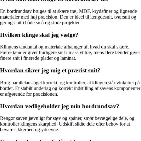
En bordrundsav bruges til at skære træ, MDF, krydsfiner og lignende
materialer med høj præcision. Den er ideel til længdesnit, tværsnit og
geringssnit i både små og store projekter.
Hvilken klinge skal jeg vælge?
Klingens tandantal og materiale afhænger af, hvad du skal skære.
Færre tænder giver hurtigere snit i massivt træ, mens flere tænder giver
finere snit i finerede plader og laminat.
Hvordan sikrer jeg mig et præcist snit?
Brug parallelanslaget korrekt, og kontroller, at klingen står vinkelret på
bordet. Et stabilt underlag og korrekt indstilling af savens komponenter
er afgørende for præcisionen.
Hvordan vedligeholder jeg min bordrundsav?
Rengør saven jævnligt for støv og spåner, smør bevægelige dele, og
kontroller klingens skarphed. Udskift slidte dele efter behov for at
bevare sikkerhed og ydeevne.