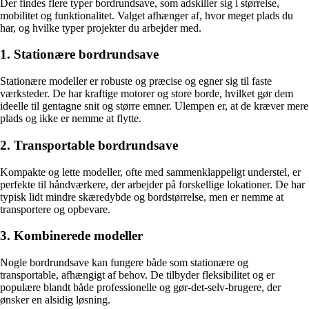
Der findes flere typer bordrundsave, som adskiller sig i størrelse,
mobilitet og funktionalitet. Valget afhænger af, hvor meget plads du
har, og hvilke typer projekter du arbejder med.
1. Stationære bordrundsave
Stationære modeller er robuste og præcise og egner sig til faste
værksteder. De har kraftige motorer og store borde, hvilket gør dem
ideelle til gentagne snit og større emner. Ulempen er, at de kræver mere
plads og ikke er nemme at flytte.
2. Transportable bordrundsave
Kompakte og lette modeller, ofte med sammenklappeligt understel, er
perfekte til håndværkere, der arbejder på forskellige lokationer. De har
typisk lidt mindre skæredybde og bordstørrelse, men er nemme at
transportere og opbevare.
3. Kombinerede modeller
Nogle bordrundsave kan fungere både som stationære og
transportable, afhængigt af behov. De tilbyder fleksibilitet og er
populære blandt både professionelle og gør-det-selv-brugere, der
ønsker en alsidig løsning.