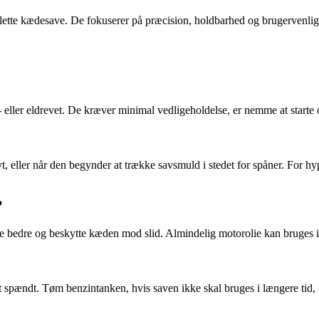
te kædesave. De fokuserer på præcision, holdbarhed og brugervenlighed
 eller eldrevet. De kræver minimal vedligeholdelse, er nemme at starte 
, eller når den begynder at trække savsmuld i stedet for spåner. For hyp
?
æfte bedre og beskytte kæden mod slid. Almindelig motorolie kan bruges
pændt. Tøm benzintanken, hvis saven ikke skal bruges i længere tid, og 