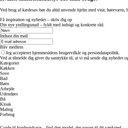
Ved brug af kædesav bør du altid anvende hjelm med visir, høreværn, ha
Få inspiration og nyheder – skriv dig op
Din nye yndlingsmail – fyldt med indsigt og konkrete råd.
Indtast din mail
Bliv medlem
Jeg accepterer hjemmesidens brugervilkår og persondatapolitik.
Ved at tilmelde dig giver du samtykke til, at vi må sende dig nyheder og
Kategorier
Køkken
Sove
Bad
Børn
Arbejde
Udendørs
Bil
Kloak
Maling
Forbrug
Guide til bordrundsave – find den model, der passer til dit værksted