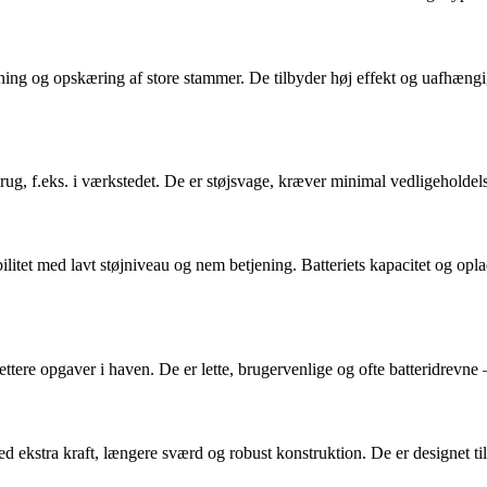
ing og opskæring af store stammer. De tilbyder høj effekt og uafhængi
 brug, f.eks. i værkstedet. De er støjsvage, kræver minimal vedligehold
itet med lavt støjniveau og nem betjening. Batteriets kapacitet og opla
ttere opgaver i haven. De er lette, brugervenlige og ofte batteridrevne 
d ekstra kraft, længere sværd og robust konstruktion. De er designet ti