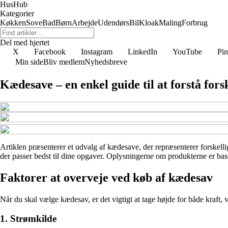
HusHub
Kategorier
Køkken
Sove
Bad
Børn
Arbejde
Udendørs
Bil
Kloak
Maling
Forbrug
Del med hjertet
X
Facebook
Instagram
LinkedIn
YouTube
Pin
Min side
Bliv medlem
Nyhedsbreve
Kædesave – en enkel guide til at forstå fors
Artiklen præsenterer et udvalg af kædesave, der repræsenterer forskellige
der passer bedst til dine opgaver. Oplysningerne om produkterne er baser
Faktorer at overveje ved køb af kædesav
Når du skal vælge kædesav, er det vigtigt at tage højde for både kraft,
1. Strømkilde