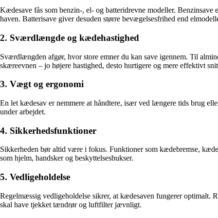
Kædesave fås som benzin-, el- og batteridrevne modeller. Benzinsave er 
haven. Batterisave giver desuden større bevægelsesfrihed end elmodell
2. Sværdlængde og kædehastighed
Sværdlængden afgør, hvor store emner du kan save igennem. Til almind
skæreevnen – jo højere hastighed, desto hurtigere og mere effektivt snit
3. Vægt og ergonomi
En let kædesav er nemmere at håndtere, især ved længere tids brug ell
under arbejdet.
4. Sikkerhedsfunktioner
Sikkerheden bør altid være i fokus. Funktioner som kædebremse, kædef
som hjelm, handsker og beskyttelsesbukser.
5. Vedligeholdelse
Regelmæssig vedligeholdelse sikrer, at kædesaven fungerer optimalt. R
skal have tjekket tændrør og luftfilter jævnligt.