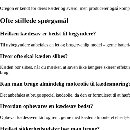
Oregon er kendt for deres kæder og sværd, men producerer også komplet
Ofte stillede spørgsmål
Hvilken kædesav er bedst til begyndere?
Til nybegyndere anbefales en let og brugervenlig model – gerne batteri-
Hvor ofte skal kæden slibes?
Kæden bør slibes, når du mærker, at saven ikke længere skærer effektivt
brug.
Kan man bruge almindelig motorolie til kædesmøring
Det anbefales at bruge speciel kædeolie, da den er formuleret til at h
Hvordan opbevares en kædesav bedst?
Opbevar kædesaven tørt og rent, gerne med kæden afmonteret eller løst s
Hvilket sikkerhedsudstyr bør man bruge?