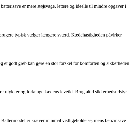
tterisave er mere støjsvage, lettere og ideelle til mindre opgaver i
e brugere typisk vælger længere sværd. Kædehastigheden påvirker
g et godt greb kan gøre en stor forskel for komforten og sikkerheden
or ulykker og forlænge kædens levetid. Brug altid sikkerhedsudstyr
e. Batterimodeller kræver minimal vedligeholdelse, mens benzinsave