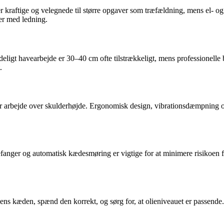
kraftige og velegnede til større opgaver som træfældning, mens el- og ba
er med ledning.
eligt havearbejde er 30–40 cm ofte tilstrækkeligt, mens professionell
.
er arbejde over skulderhøjde. Ergonomisk design, vibrationsdæmpning o
anger og automatisk kædesmøring er vigtige for at minimere risikoen f
ens kæden, spænd den korrekt, og sørg for, at olieniveauet er passend