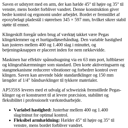
Saven er udstyret med en arm, der kan hælde 45° til højre og 35° til
venstre, mens bordet forbliver vandret. Denne konstruktion giver
bedre kontrol og ergonomi under arbejdet. Bordet er fremstillet af
epoxybelagt pladestål i størrelsen 345 × 597 mm, hvilket sikrer stabil
støtte til emnet.
Klingeskift foregår uden brug af værktøj takket være Pegas
klingeklemmer og et hurtigudløserhåndtag. Den variable hastighed
kan justeres mellem 400 og 1.400 slag i minuttet, og
betjeningsknappen er placeret inden for nem rækkevidde.
Maskinen har effektiv spånudsugning via en 63 mm port, luftblæser
og klingeafskærmninger som standard. Den korte aktiveringsarm og
stangmekanisme reducerer vibrationer og forbedrer kontrol over
klingen. Saven kan anvende både standardklinger og 150 mm
længder af 1/4" båndsavklinger til tykkere materialer.
AP535SS leveres med et udvalg af schweizisk fremstillede Pegas-
klinger og er konstrueret til at levere præcision, stabilitet og
fleksibilitet i professionelt værkstedsarbejde.
Variabel hastighed:
Justerbar mellem 400 og 1.400
slag/minut for optimal kontrol.
Fleksibel armhældning:
Hælder 45° til højre og 35° til
venstre, mens bordet forbliver vandret.