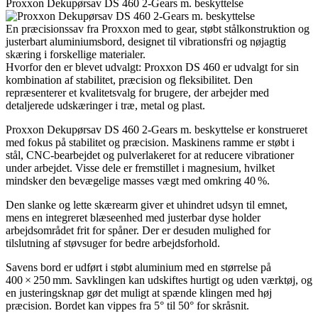
Proxxon Dekupørsav DS 460 2-Gears m. beskyttelse
En præcisionssav fra Proxxon med to gear, støbt stålkonstruktion og
justerbart aluminiumsbord, designet til vibrationsfri og nøjagtig
skæring i forskellige materialer.
Hvorfor den er blevet udvalgt: Proxxon DS 460 er udvalgt for sin
kombination af stabilitet, præcision og fleksibilitet. Den
repræsenterer et kvalitetsvalg for brugere, der arbejder med
detaljerede udskæringer i træ, metal og plast.
Proxxon Dekupørsav DS 460 2-Gears m. beskyttelse er konstrueret
med fokus på stabilitet og præcision. Maskinens ramme er støbt i
stål, CNC-bearbejdet og pulverlakeret for at reducere vibrationer
under arbejdet. Visse dele er fremstillet i magnesium, hvilket
mindsker den bevægelige masses vægt med omkring 40 %.
Den slanke og lette skærearm giver et uhindret udsyn til emnet,
mens en integreret blæseenhed med justerbar dyse holder
arbejdsområdet frit for spåner. Der er desuden mulighed for
tilslutning af støvsuger for bedre arbejdsforhold.
Savens bord er udført i støbt aluminium med en størrelse på
400 × 250 mm. Savklingen kan udskiftes hurtigt og uden værktøj, og
en justeringsknap gør det muligt at spænde klingen med høj
præcision. Bordet kan vippes fra 5° til 50° for skråsnit.