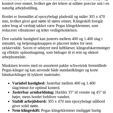
kontrol over emnet, hvilket gør det lettere at udføre præcise snit i en
naturlig arbejdsstilling.
Bordet er fremstillet af epoxybelagt pladestål og måler 305 x 470
mm, hvilket giver god støtte til større emner. Klingeskift foregår
uden brug af værktøj takket være Pegas klingeklemmer, som
reducerer vibrationer og letter vedligeholdelsen.
Den variable hastighed kan justeres mellem 400 og 1.400 slag i
minuttet, og betjeningsknappen er placeret inden for nem
rækkevidde. Saven er udstyret med luftblæser, klingeafskærmninger
og effektiv spånudsugning, som bidrager til et rent og sikkert
arbejdsområde.
Maskinen leveres med en assorteret pakke schweizisk fremstillede
Pegas-klinger og kan anvende både standardklinger og korte
båndsavklinger til tykkere materialer.
Variabel hastighed:
Justerbar mellem 400 og 1.400
slag/minut for optimal kontrol.
Justerbar armhældning:
Hælder 35° til venstre og 45° til
højre, mens bordet forbliver vandret.
Stabilt arbejdsbord:
305 x 470 mm epoxybelagt stålbord
giver solid støtte.
Nem klingeskift:
Pegas klingeklemmer muliggør hurtig