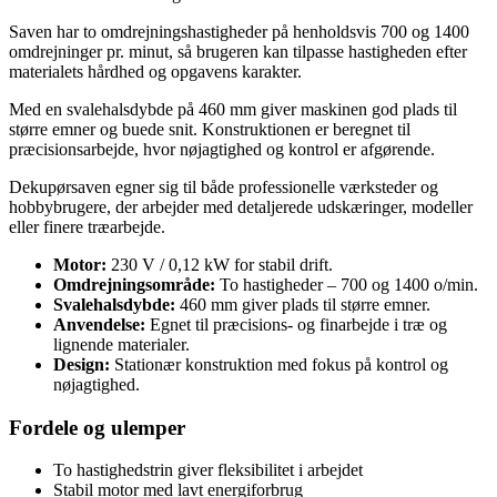
Saven har to omdrejningshastigheder på henholdsvis 700 og 1400
omdrejninger pr. minut, så brugeren kan tilpasse hastigheden efter
materialets hårdhed og opgavens karakter.
Med en svalehalsdybde på 460 mm giver maskinen god plads til
større emner og buede snit. Konstruktionen er beregnet til
præcisionsarbejde, hvor nøjagtighed og kontrol er afgørende.
Dekupørsaven egner sig til både professionelle værksteder og
hobbybrugere, der arbejder med detaljerede udskæringer, modeller
eller finere træarbejde.
Motor:
230 V / 0,12 kW for stabil drift.
Omdrejningsområde:
To hastigheder – 700 og 1400 o/min.
Svalehalsdybde:
460 mm giver plads til større emner.
Anvendelse:
Egnet til præcisions- og finarbejde i træ og
lignende materialer.
Design:
Stationær konstruktion med fokus på kontrol og
nøjagtighed.
Fordele og ulemper
To hastighedstrin giver fleksibilitet i arbejdet
Stabil motor med lavt energiforbrug