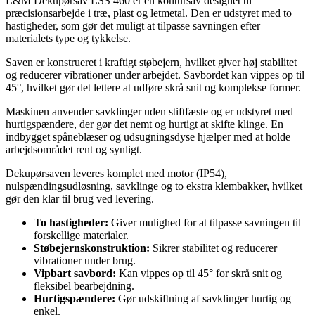
L&M Dekupørsav LSS 460 er en kontursav designet til
præcisionsarbejde i træ, plast og letmetal. Den er udstyret med to
hastigheder, som gør det muligt at tilpasse savningen efter
materialets type og tykkelse.
Saven er konstrueret i kraftigt støbejern, hvilket giver høj stabilitet
og reducerer vibrationer under arbejdet. Savbordet kan vippes op til
45°, hvilket gør det lettere at udføre skrå snit og komplekse former.
Maskinen anvender savklinger uden stiftfæste og er udstyret med
hurtigspændere, der gør det nemt og hurtigt at skifte klinge. En
indbygget spåneblæser og udsugningsdyse hjælper med at holde
arbejdsområdet rent og synligt.
Dekupørsaven leveres komplet med motor (IP54),
nulspændingsudløsning, savklinge og to ekstra klembakker, hvilket
gør den klar til brug ved levering.
To hastigheder:
Giver mulighed for at tilpasse savningen til
forskellige materialer.
Støbejernskonstruktion:
Sikrer stabilitet og reducerer
vibrationer under brug.
Vipbart savbord:
Kan vippes op til 45° for skrå snit og
fleksibel bearbejdning.
Hurtigspændere:
Gør udskiftning af savklinger hurtig og
enkel.