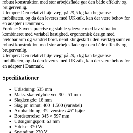
robust konstruktion med stor arbejdsflade gør den både effektiv og
brugervenlig.
Ulemper: Den relativt høje vægt på 29,5 kg kan begrænse
mobiliteten, og da den leveres med UK-stik, kan der være behov for
en adapter i Danmark.
Fordele: Savens præcise og stabile ydeevne med lav vibration
kombineret med variabel hastighed, ergonomisk design med
hældbar arm og vandret bord, nemt klingeskift uden værktøj samt en
robust konstruktion med stor arbejdsflade gør den både effektiv og
brugervenlig.
Ulemper: Den relativt høje vægt på 29,5 kg kan begrænse
mobiliteten, og da den leveres med UK-stik, kan der være behov for
en adapter i Danmark.
Specifikationer
Udladning: 535 mm
Maks. skæredybde ved 90°: 51 mm
Slaglængde: 18 mm
Slag pr. minut: 400–1.500 (variabel)
Armhældning: 35° venstre / 45° højre
Bordstørrelse: 345 × 597 mm
Udsugningsport: 63 mm
Ydelse: 320 W
Spænding: 230 V