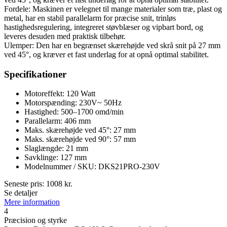
Fordele: Maskinen er velegnet til mange materialer som træ, plast og
metal, har en stabil parallelarm for præcise snit, trinløs
hastighedsregulering, integreret støvblæser og vipbart bord, og
leveres desuden med praktisk tilbehør.
Ulemper: Den har en begrænset skærehøjde ved skrå snit på 27 mm
ved 45°, og kræver et fast underlag for at opnå optimal stabilitet.
Specifikationer
Motoreffekt: 120 Watt
Motorspænding: 230V~ 50Hz
Hastighed: 500–1700 omd/min
Parallelarm: 406 mm
Maks. skærehøjde ved 45°: 27 mm
Maks. skærehøjde ved 90°: 57 mm
Slaglængde: 21 mm
Savklinge: 127 mm
Modelnummer / SKU: DKS21PRO-230V
Seneste pris:
1008
kr.
Se detaljer
Mere information
4
Præcision og styrke