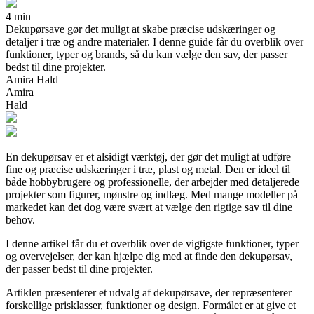
4 min
Dekupørsave gør det muligt at skabe præcise udskæringer og
detaljer i træ og andre materialer. I denne guide får du overblik over
funktioner, typer og brands, så du kan vælge den sav, der passer
bedst til dine projekter.
Amira Hald
Amira
Hald
En dekupørsav er et alsidigt værktøj, der gør det muligt at udføre
fine og præcise udskæringer i træ, plast og metal. Den er ideel til
både hobbybrugere og professionelle, der arbejder med detaljerede
projekter som figurer, mønstre og indlæg. Med mange modeller på
markedet kan det dog være svært at vælge den rigtige sav til dine
behov.
I denne artikel får du et overblik over de vigtigste funktioner, typer
og overvejelser, der kan hjælpe dig med at finde den dekupørsav,
der passer bedst til dine projekter.
Artiklen præsenterer et udvalg af dekupørsave, der repræsenterer
forskellige prisklasser, funktioner og design. Formålet er at give et