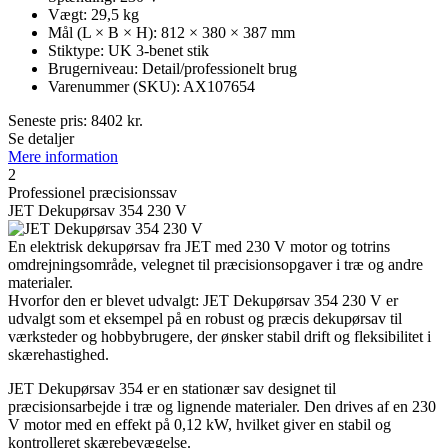
Vægt: 29,5 kg
Mål (L × B × H): 812 × 380 × 387 mm
Stiktype: UK 3-benet stik
Brugerniveau: Detail/professionelt brug
Varenummer (SKU): AX107654
Seneste pris:
8402
kr.
Se detaljer
Mere information
2
Professionel præcisionssav
JET Dekupørsav 354 230 V
En elektrisk dekupørsav fra JET med 230 V motor og totrins
omdrejningsområde, velegnet til præcisionsopgaver i træ og andre
materialer.
Hvorfor den er blevet udvalgt: JET Dekupørsav 354 230 V er
udvalgt som et eksempel på en robust og præcis dekupørsav til
værksteder og hobbybrugere, der ønsker stabil drift og fleksibilitet i
skærehastighed.
JET Dekupørsav 354 er en stationær sav designet til
præcisionsarbejde i træ og lignende materialer. Den drives af en 230
V motor med en effekt på 0,12 kW, hvilket giver en stabil og
kontrolleret skærebevægelse.