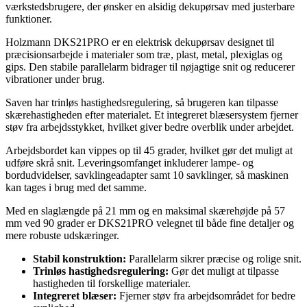
værkstedsbrugere, der ønsker en alsidig dekupørsav med justerbare
funktioner.
Holzmann DKS21PRO er en elektrisk dekupørsav designet til
præcisionsarbejde i materialer som træ, plast, metal, plexiglas og
gips. Den stabile parallelarm bidrager til nøjagtige snit og reducerer
vibrationer under brug.
Saven har trinløs hastighedsregulering, så brugeren kan tilpasse
skærehastigheden efter materialet. Et integreret blæsersystem fjerner
støv fra arbejdsstykket, hvilket giver bedre overblik under arbejdet.
Arbejdsbordet kan vippes op til 45 grader, hvilket gør det muligt at
udføre skrå snit. Leveringsomfanget inkluderer lampe- og
bordudvidelser, savklingeadapter samt 10 savklinger, så maskinen
kan tages i brug med det samme.
Med en slaglængde på 21 mm og en maksimal skærehøjde på 57
mm ved 90 grader er DKS21PRO velegnet til både fine detaljer og
mere robuste udskæringer.
Stabil konstruktion:
Parallelarm sikrer præcise og rolige snit.
Trinløs hastighedsregulering:
Gør det muligt at tilpasse
hastigheden til forskellige materialer.
Integreret blæser:
Fjerner støv fra arbejdsområdet for bedre