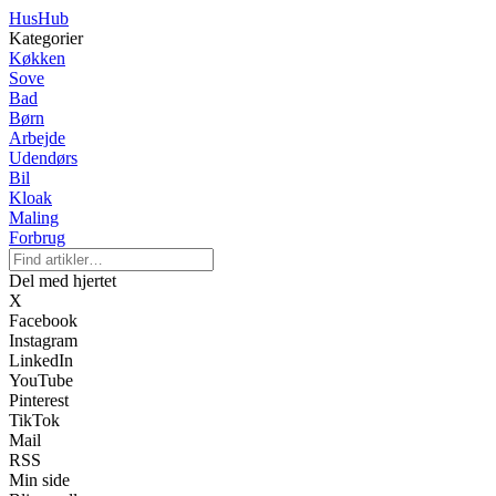
HusHub
Kategorier
Køkken
Sove
Bad
Børn
Arbejde
Udendørs
Bil
Kloak
Maling
Forbrug
Del med hjertet
X
Facebook
Instagram
LinkedIn
YouTube
Pinterest
TikTok
Mail
RSS
Min side