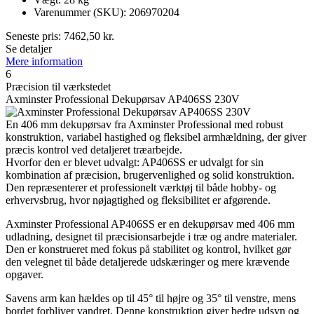
Varenummer (SKU): 206970204
Seneste pris:
7462,50
kr.
Se detaljer
Mere information
6
Præcision til værkstedet
Axminster Professional Dekupørsav AP406SS 230V
En 406 mm dekupørsav fra Axminster Professional med robust
konstruktion, variabel hastighed og fleksibel armhældning, der giver
præcis kontrol ved detaljeret træarbejde.
Hvorfor den er blevet udvalgt: AP406SS er udvalgt for sin
kombination af præcision, brugervenlighed og solid konstruktion.
Den repræsenterer et professionelt værktøj til både hobby- og
erhvervsbrug, hvor nøjagtighed og fleksibilitet er afgørende.
Axminster Professional AP406SS er en dekupørsav med 406 mm
udladning, designet til præcisionsarbejde i træ og andre materialer.
Den er konstrueret med fokus på stabilitet og kontrol, hvilket gør
den velegnet til både detaljerede udskæringer og mere krævende
opgaver.
Savens arm kan hældes op til 45° til højre og 35° til venstre, mens
bordet forbliver vandret. Denne konstruktion giver bedre udsyn og