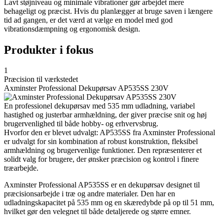
Lavt støjniveau og minimale vibrationer gør arbejdet mere
behageligt og præcist. Hvis du planlægger at bruge saven i længere
tid ad gangen, er det værd at vælge en model med god
vibrationsdæmpning og ergonomisk design.
Produkter i fokus
1
Præcision til værkstedet
Axminster Professional Dekupørsav AP535SS 230V
En professionel dekupørsav med 535 mm udladning, variabel
hastighed og justerbar armhældning, der giver præcise snit og høj
brugervenlighed til både hobby- og erhvervsbrug.
Hvorfor den er blevet udvalgt: AP535SS fra Axminster Professional
er udvalgt for sin kombination af robust konstruktion, fleksibel
armhældning og brugervenlige funktioner. Den repræsenterer et
solidt valg for brugere, der ønsker præcision og kontrol i finere
træarbejde.
Axminster Professional AP535SS er en dekupørsav designet til
præcisionsarbejde i træ og andre materialer. Den har en
udladningskapacitet på 535 mm og en skæredybde på op til 51 mm,
hvilket gør den velegnet til både detaljerede og større emner.