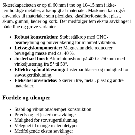
Skærekapaciteten er op til 60 mm i træ og 10–15 mm i ikke-
jernholdige metaller, afhængigt af materialet. Maskinen kan også
anvendes til materialer som plexiglas, glasfiberforstærket plast,
skum, gummi, læder og kork. Der medfølger fem ekstra savklinger i
både fine og grove varianter.
Robust konstruktion:
Støbt stålkrop med CNC-
bearbejdning og pulverlakering for minimal vibration.
Letvægtskomponenter:
Magnesiumdele reducerer
bevægelig masse med ca. 40 %.
Justerbart bord:
Aluminiumsbord på 400 × 250 mm med
vinkeljustering fra 5° til 50°.
Effektiv spånafblæsning:
Justerbar blæser og mulighed for
støvsugertilslutning.
Fleksibel anvendelse:
Skærer i træ, metal, plast og andre
materialer.
Fordele og ulemper
Stabil og vibrationsdæmpet konstruktion
Præcis og let justerbar savklinge
Mulighed for støvsugertilslutning
Velegnet til mange materialetyper
Medfølgende ekstra savklinger