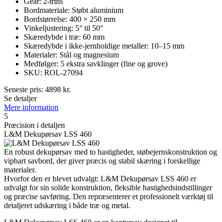
Gear: 2-trins
Bordmateriale: Støbt aluminium
Bordstørrelse: 400 × 250 mm
Vinkeljustering: 5° til 50°
Skæredybde i træ: 60 mm
Skæredybde i ikke-jernholdige metaller: 10–15 mm
Materialer: Stål og magnesium
Medfølger: 5 ekstra savklinger (fine og grove)
SKU: ROL-27094
Seneste pris:
4898
kr.
Se detaljer
Mere information
5
Præcision i detaljen
L&M Dekupørsav LSS 460
En robust dekupørsav med to hastigheder, støbejernskonstruktion og
vipbart savbord, der giver præcis og stabil skæring i forskellige
materialer.
Hvorfor den er blevet udvalgt: L&M Dekupørsav LSS 460 er
udvalgt for sin solide konstruktion, fleksible hastighedsindstillinger
og præcise savføring. Den repræsenterer et professionelt værktøj til
detaljeret udskæring i både træ og metal.