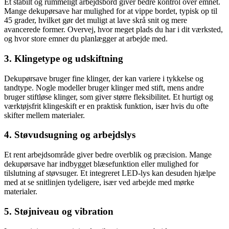
Et stabilt og rummeligt arbejdsbord giver bedre kontrol over emnet.
Mange dekupørsave har mulighed for at vippe bordet, typisk op til
45 grader, hvilket gør det muligt at lave skrå snit og mere
avancerede former. Overvej, hvor meget plads du har i dit værksted,
og hvor store emner du planlægger at arbejde med.
3. Klingetype og udskiftning
Dekupørsave bruger fine klinger, der kan variere i tykkelse og
tandtype. Nogle modeller bruger klinger med stift, mens andre
bruger stiftløse klinger, som giver større fleksibilitet. Et hurtigt og
værktøjsfrit klingeskift er en praktisk funktion, især hvis du ofte
skifter mellem materialer.
4. Støvudsugning og arbejdslys
Et rent arbejdsområde giver bedre overblik og præcision. Mange
dekupørsave har indbygget blæsefunktion eller mulighed for
tilslutning af støvsuger. Et integreret LED-lys kan desuden hjælpe
med at se snitlinjen tydeligere, især ved arbejde med mørke
materialer.
5. Støjniveau og vibration